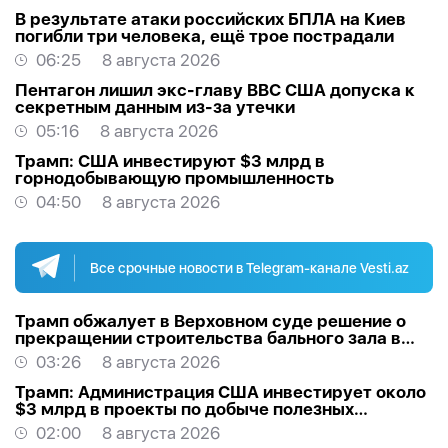
В результате атаки российских БПЛА на Киев
погибли три человека, ещё трое пострадали
06:25
8 августа 2026
Пентагон лишил экс-главу ВВС США допуска к
секретным данным из-за утечки
05:16
8 августа 2026
Трамп: США инвестируют $3 млрд в
горнодобывающую промышленность
04:50
8 августа 2026
Все срочные новости в Telegram-канале Vesti.az
Трамп обжалует в Верховном суде решение о
прекращении строительства бального зала в
Белом доме
03:26
8 августа 2026
Трамп: Администрация США инвестирует около
$3 млрд в проекты по добыче полезных
ископаемых
02:00
8 августа 2026