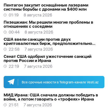
Пентагон закупит оснащённые лазерами
системы борьбы с дронами на $400 млн
01:19
8 августа 2026
Пезешкиан: Мы решили многие проблемы в
отношениях с соседями
00:44
8 августа 2026
США ввели санкции против двух
криптовалютных бирж, предположительно
оказывавших финансовую помощь Ирану
22:58
7 августа 2026
Сенат США одобрил ужесточение санкций
против России и Ирана
22:19
7 августа 2026
Все срочные новости в Telegram-канале Vesti.az
МИД Ирана: США сначала должны победить в
войне, а потом говорить о «трофеях» Ирана
21:51
7 августа 2026