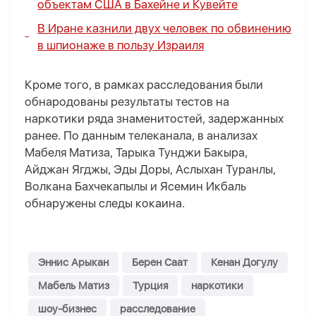
объектам США в Бахейне и Кувейте
В Иране казнили двух человек по обвинению
в шпионаже в пользу Израиля
Кроме того, в рамках расследования были
обнародованы результаты тестов на
наркотики ряда знаменитостей, задержанных
ранее. По данным телеканала, в анализах
Мабеля Матиза, Тарыка Тунджи Бакыра,
Айджан Ягджы, Эды Доры, Аслыхан Туранлы,
Волкана Бахчекапылы и Ясемин Икбаль
обнаружены следы кокаина.
Эннис Арыкан
Берен Саат
Кенан Догулу
Мабель Матиз
Турция
наркотики
шоу-бизнес
расследование