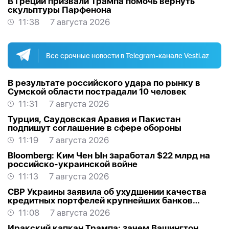
В Греции призвали Трампа помочь вернуть
скульптуры Парфенона
11:38
7 августа 2026
Все срочные новости в Telegram-канале Vesti.az
В результате российского удара по рынку в
Сумской области пострадали 10 человек
11:31
7 августа 2026
Турция, Саудовская Аравия и Пакистан
подпишут соглашение в сфере обороны
11:19
7 августа 2026
Bloomberg: Ким Чен Ын заработал $22 млрд на
российско-украинской войне
11:13
7 августа 2026
СВР Украины заявила об ухудшении качества
кредитных портфелей крупнейших банков
России
11:08
7 августа 2026
Иракский капкан Трампа: зачем Вашингтон