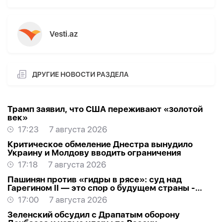
Vesti.az
ДРУГИЕ НОВОСТИ РАЗДЕЛА
Трамп заявил, что США переживают «золотой
век»
17:23
7 августа 2026
Критическое обмеление Днестра вынудило
Украину и Молдову вводить ограничения
17:18
7 августа 2026
Пашинян против «гидры в рясе»: суд над
Гарегином II — это спор о будущем страны -
МНЕНИЕ
17:00
7 августа 2026
Зеленский обсудил с Драпатым оборону