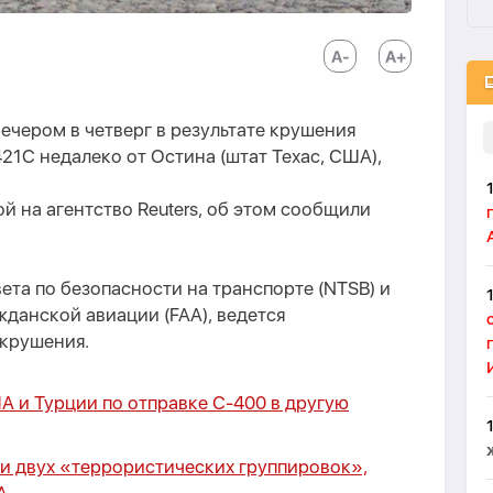
вечером в четверг в результате крушения
21C недалеко от Остина (штат Техас, США),
й на агентство Reuters, об этом сообщили
та по безопасности на транспорте (NTSB) и
данской авиации (FAA), ведется
 крушения.
ША и Турции по отправке С-400 в другую
и двух «террористических группировок»,