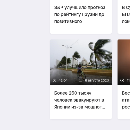
S&P улучшило прогноз
В С
по рейтингу Грузии до
БПЛ
позитивного
лок
пас
12:04
8 августа 2026
11
Более 260 тысяч
Бес
человек эвакуируют в
ата
Японии из-за мощного
рос
тайфуна
по