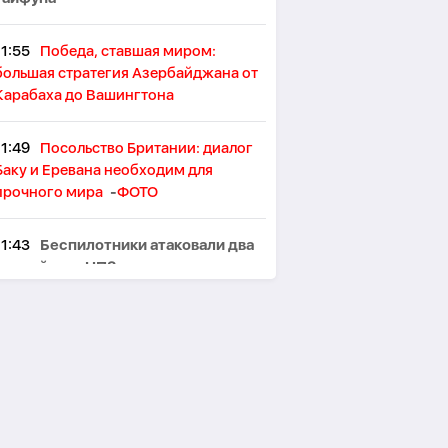
11:55
Победа, ставшая миром:
большая стратегия Азербайджана от
Карабаха до Вашингтона
11:49
Посольство Британии: диалог
Баку и Еревана необходим для
прочного мира
-
ФОТО
11:43
Беспилотники атаковали два
российских НПЗ, есть
пострадавшие
11:37
В Азербайджане начался
очередной этап конкурса по приему
учителей на работу
11:31
Азербайджан обеспечил