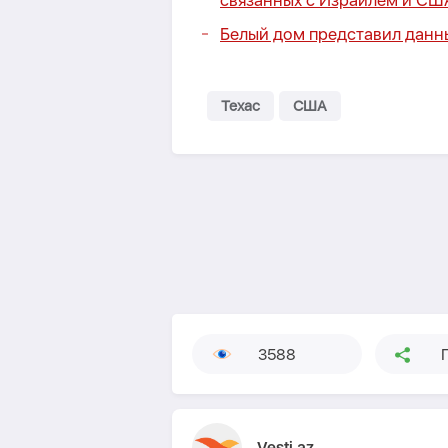
связанных с Израилем и СШ
Белый дом представил данн
Техас
США
3588
Vesti.az