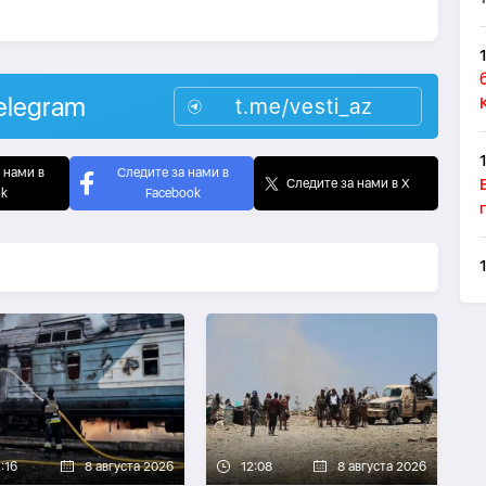
elegram
t.me/vesti_az
 нами в
Следите за нами в
Следите за нами в X
ok
Facebook
:16
8 августа 2026
12:08
8 августа 2026