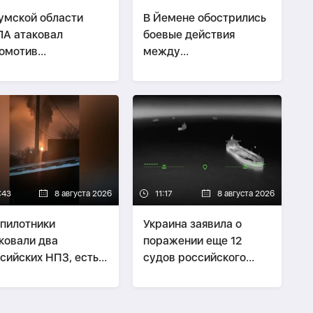
умской области
В Йемене обострились
А атаковал
боевые действия
омотив
между
сажирского поезда
правительственными
силами и хуситами
:43
8 августа 2026
11:17
8 августа 2026
пилотники
Украина заявила о
ковали два
поражении еще 12
сийских НПЗ, есть
судов российского
страдавшие
«теневого флота»