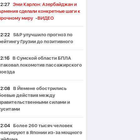
12:27
Эми Карлон: Азербайджан и
Армения сделали конкретные шаги к
прочному миру
-
ВИДЕО
12:22
S&P улучшило прогноз по
рейтингу Грузии до позитивного
12:16
В Сумской области БПЛА
атаковал локомотив пассажирского
поезда
12:08
В Йемене обострились
боевые действия между
правительственными силами и
хуситами
12:04
Более 260 тысяч человек
эвакуируют в Японии из-за мощного
тайфуна