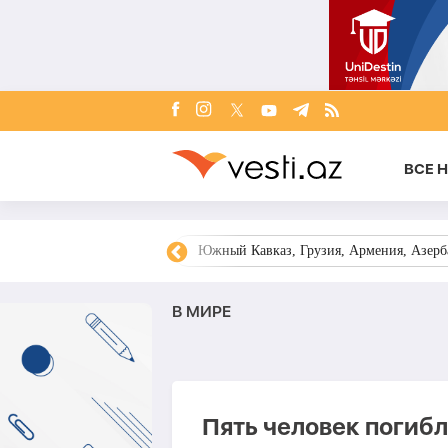
ВСЕ 
овости Азербайджана
Южный Кавказ, Грузия, Армения, Азерба
В МИРЕ
Пять человек погиб