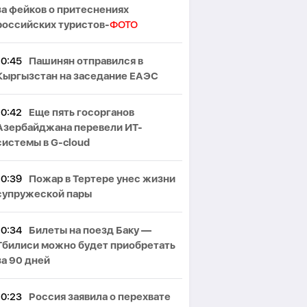
за фейков о притеснениях
российских туристов-
ФОТО
10:45
Пашинян отправился в
Кыргызстан на заседание ЕАЭС
10:42
Еще пять госорганов
Азербайджана перевели ИТ-
системы в G-cloud
10:39
Пожар в Тертере унес жизни
супружеской пары
10:34
Билеты на поезд Баку —
Тбилиси можно будет приобретать
за 90 дней
10:23
Россия заявила о перехвате