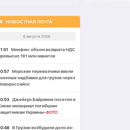
НОВОСТНАЯ ЛЕНТА
6 августа 2026
11:01
Минфин: объем возврата НДС
превысил 191 млн манатов
10:57
Морские перевозчики ввели
военные надбавки для грузов через
Новороссийск
10:53
Джейхун Байрамов посетил в
Киеве мемориал погибшим
защитникам Украины-
ФОТО
10:48
В Грузии возбудили дело из-