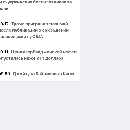
605 украинских беспилотников за
ночь
10:17
Трамп пригрозил тюрьмой
после публикаций о сокращении
запасов ракет у США
10:11
Цена азербайджанской нефти
опустилась ниже 91,1 доллара
09:59
Джейхуна Байрамова в Киеве
встретил Андрей Сибига
09:30
Прогноз погоды
08:43
Украинские беспилотники
атаковали один из крупнейших
нефтеперерабатывающих заводов