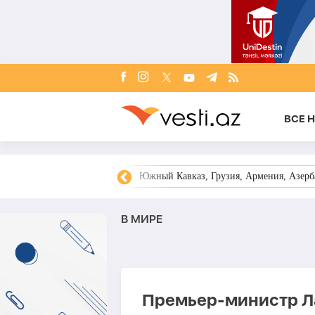
ВСЕ 
овости Азербайджана
Южный Кавказ, Грузия, Армения, Азерба
В МИРЕ
Премьер-министр Ла