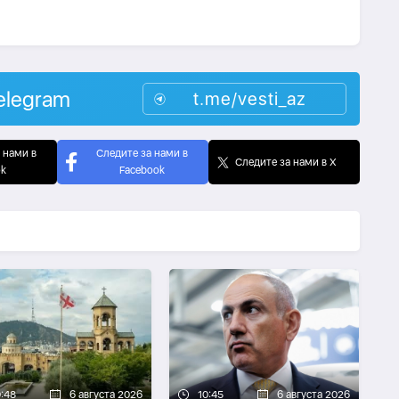
elegram
t.me/vesti_az
 нами в
Следите за нами в
Следите за нами в X
ok
Facebook
0:48
6 августа 2026
10:45
6 августа 2026