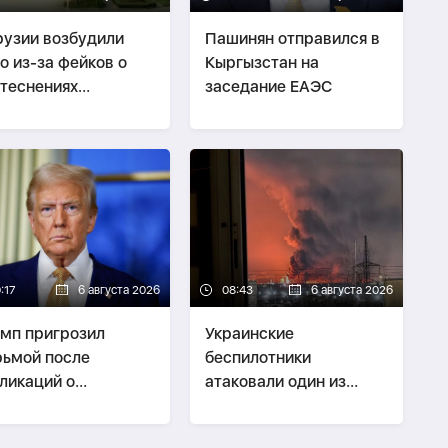
рузии возбудили
Пашинян отправился в
о из-за фейков о
Кыргызстан на
теснениях
заседание ЕАЭС
сийских туристов-
ТО
:17
6 августа 2026
08:43
6 августа 2026
мп пригрозил
Украинские
ьмой после
беспилотники
ликаций о
атаковали один из
ращении запасов
крупнейших
ет у США
нефтеперерабатывающих