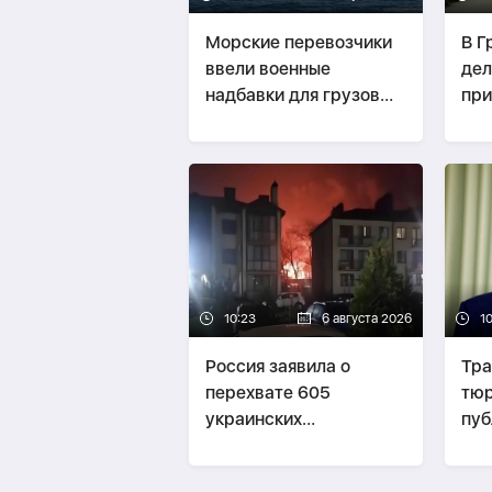
Морские перевозчики
В Г
ввели военные
дел
надбавки для грузов
при
через Новороссийск
рос
ФО
10:23
6 августа 2026
10
Россия заявила о
Тра
перехвате 605
тюр
украинских
пуб
беспилотников за ночь
сок
рак