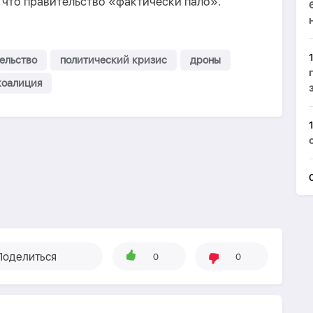
, что правительство «фактически пало».
ельство
политический кризис
дроны
коалиция
Поделиться
0
0