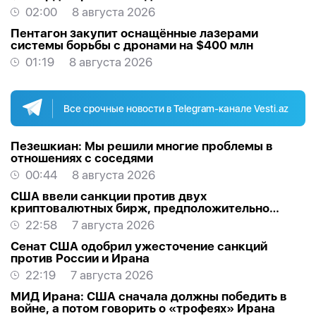
ископаемых
02:00
8 августа 2026
Пентагон закупит оснащённые лазерами
системы борьбы с дронами на $400 млн
01:19
8 августа 2026
Все срочные новости в Telegram-канале Vesti.az
Пезешкиан: Мы решили многие проблемы в
отношениях с соседями
00:44
8 августа 2026
США ввели санкции против двух
криптовалютных бирж, предположительно
оказывавших финансовую помощь Ирану
22:58
7 августа 2026
Сенат США одобрил ужесточение санкций
против России и Ирана
22:19
7 августа 2026
МИД Ирана: США сначала должны победить в
войне, а потом говорить о «трофеях» Ирана