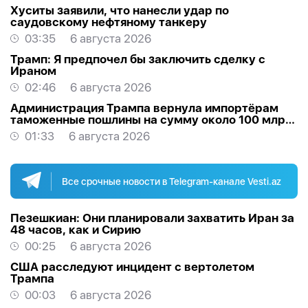
Хуситы заявили, что нанесли удар по
саудовскому нефтяному танкеру
03:35
6 августа 2026
Трамп: Я предпочел бы заключить сделку с
Ираном
02:46
6 августа 2026
Администрация Трампа вернула импортёрам
таможенные пошлины на сумму около 100 млрд
долларов
01:33
6 августа 2026
Все срочные новости в Telegram-канале Vesti.az
Пезешкиан: Они планировали захватить Иран за
48 часов, как и Сирию
00:25
6 августа 2026
США расследуют инцидент с вертолетом
Трампа
00:03
6 августа 2026