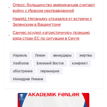
Опрос: большинство американцев считают
войну с Ираном неоправданной
Haaretz: Нетаньяху отказался от встречи с
Зеленским в Вашингтоне
Санчес осудил «эгоистичную» позицию
ряда стран ЕС по ситуации в Сеуте
Израиль
Ливан
авиаудары
жертвы
Хезболла
Ближний Восток
конфликт
обострение
перемирие
Минздрав Ливана