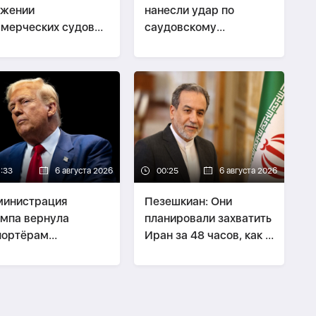
ижении
нанесли удар по
мерческих судов
саудовскому
ез Ормузский
нефтяному танкеру
лив
1:33
6 августа 2026
00:25
6 августа 2026
министрация
Пезешкиан: Они
мпа вернула
планировали захватить
портёрам
Иран за 48 часов, как и
моженные пошлины
Сирию
сумму около 100
д долларов