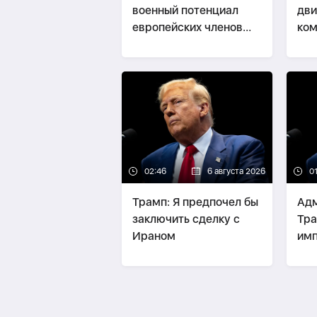
военный потенциал
дв
европейских членов
ком
НАТО
чер
про
02:46
6 августа 2026
0
Трамп: Я предпочел бы
Ад
заключить сделку с
Тра
Ираном
им
та
на 
млр