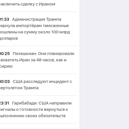
заключить сделку с Ираном
01:33
Администрация Трампа
вернула импортёрам таможенные
пошлины на сумму около 100 млрд
долларов
00:25
Пезешкиан: Они планировали
захватить Иран за 48 часов, как и
Сирию
00:03
США расследуют инцидент с
вертолетом Трампа
23:31
Гарибабади: США направили
сигналы о готовности вернуться к
выполнению своих обязательств