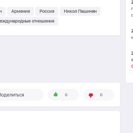
н
Армения
Россия
Никол Пашинян
еждународные отношения
Поделиться
0
0