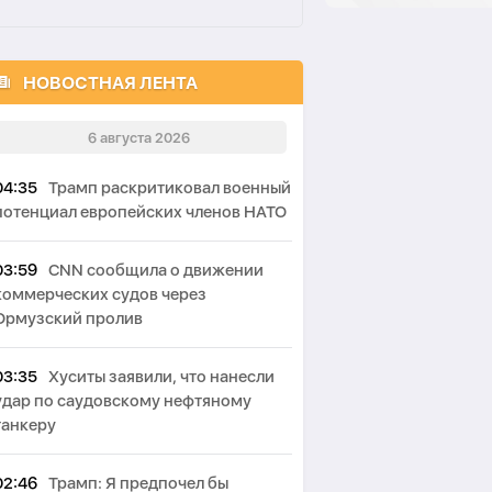
НОВОСТНАЯ ЛЕНТА
6 августа 2026
04:35
Трамп раскритиковал военный
потенциал европейских членов НАТО
03:59
CNN сообщила о движении
коммерческих судов через
Ормузский пролив
03:35
Хуситы заявили, что нанесли
удар по саудовскому нефтяному
танкеру
02:46
Трамп: Я предпочел бы