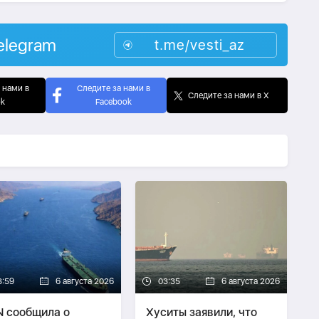
elegram
t.me/vesti_az
 нами в
Следите за нами в
Следите за нами в X
ok
Facebook
3:59
6 августа 2026
03:35
6 августа 2026
 сообщила о
Хуситы заявили, что