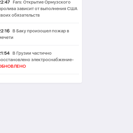
22:47
Fars: Открытие Ормузского
пролива зависит от выполнения США
своих обязательств
22:16
В Баку произошел пожар в
мечети
21:54
В Грузии частично
восстановлено электроснабжение-
ОБНОВЛЕНО
21:26
Reuters: Экспорт бензина и
дизельного топлива из Беларуси в
Россию в июле достиг рекордного
уровня
21:16
15 сентября Конституционный
суд Армении рассмотрит
соответствие соглашения TRIPP