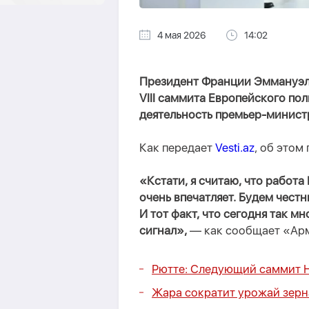
4 мая 2026
14:02
Президент Франции Эммануэль
VIII саммита Европейского по
деятельность премьер-минист
Как передает
Vesti.az
, об этом
«Кстати, я считаю, что работ
очень впечатляет. Будем честн
И тот факт, что сегодня так м
сигнал»,
— как сообщает «Арм
Рютте: Следующий саммит Н
Жара сократит урожай зерна