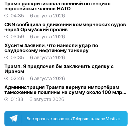
Трамп раскритиковал военный потенциал
европейских членов НАТО
04:35
6 августа 2026
CNN сообщила о движении коммерческих судов
через Ормузский пролив
03:59
6 августа 2026
Хуситы заявили, что нанесли удар по
саудовскому нефтяному танкеру
03:35
6 августа 2026
Трамп: Я предпочел бы заключить сделку с
Ираном
02:46
6 августа 2026
Администрация Трампа вернула импортёрам
таможенные пошлины на сумму около 100 млрд
долларов
01:33
6 августа 2026
Все срочные новости в Telegram-канале Vesti.az