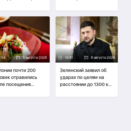
ки через теневой
иностранных дел
от
Сирии
4:54
6 августа 2026
14:51
6 августа 2026
понии почти 200
Зеленский заявил об
овек отравились
ударах по целям на
ле посещения
расстоянии до 1300 км
торана
в глубине России