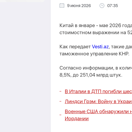
9 июня 2026
07:35
Китай в январе - мае 2026 год
стоимостном выражении на 52,
Как передает
Vesti.az
, такие д
таможенное управление КНР.
Согласно информации, в коли
8,5%, до 251,04 млрд штук.
В Италии в ДТП погибли шес
Линдси Грэм: Войну в Укра
Военные США обнаружили не
Иордании