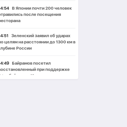
14:54
В Японии почти 200 человек
отравились после посещения
ресторана
14:51
Зеленский заявил об ударах
по целям на расстоянии до 1300 км в
глубине России
14:49
Байрамов посетил
восстановленный при поддержке
Азербайджана Ирпень
14:46
WP: Трамп хочет видеть Джей
Ди Вэнса кандидатом в президенты
США в 2028 году
14:41
Белый дом назвал статью WP
о нехватке ракет атакой на Хегсета