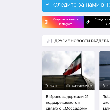
Следите за нами в T
Следите за нами в
Следите за
Instagram
TikT
ДРУГИЕ НОВОСТИ РАЗДЕЛА
15:31
6 августа 2026
15
В Иране задержали 21
Tot
подозреваемого в
экс
связях с «Моссадом»
млн