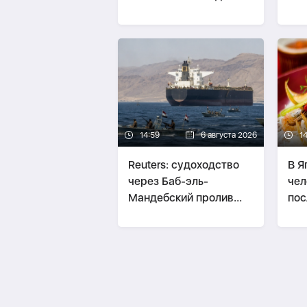
сут
фл
14:59
6 августа 2026
1
Reuters: судоходство
В Я
через Баб-эль-
чел
Мандебский пролив
пос
почти остановилось
рес