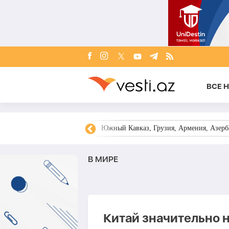
ВСЕ 
овости Азербайджана
Южный Кавказ, Грузия, Армения, Азерба
В МИРЕ
Китай значительно 