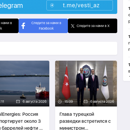
elegram
t.me/vesti_az
 нами в
Следите за нами в
Следите за нами в X
ok
Facebook
:11
6 августа 2026
15:09
6 августа 2026
alEnergies: Россия
Глава турецкой
портирует около 3
разведки встретился с
 баррелей нефти в
министром