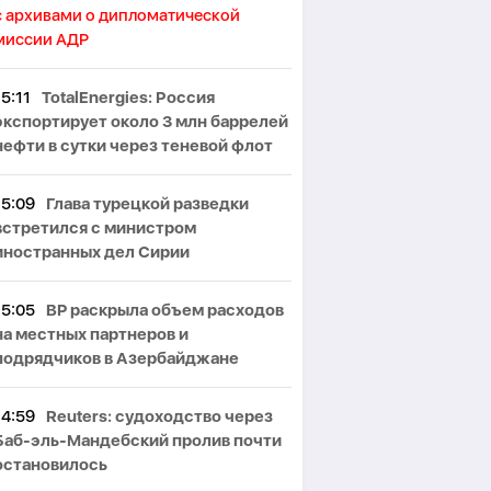
с архивами о дипломатической
миссии АДР
15:11
TotalEnergies: Россия
экспортирует около 3 млн баррелей
нефти в сутки через теневой флот
15:09
Глава турецкой разведки
встретился с министром
иностранных дел Сирии
15:05
BP раскрыла объем расходов
на местных партнеров и
подрядчиков в Азербайджане
14:59
Reuters: судоходство через
Баб-эль-Мандебский пролив почти
остановилось