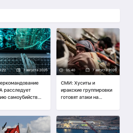
6:22
7 августа 2026
05:40
7 августа 2026
еркомандование
СМИ: Хуситы и
А расследует
иракские группировки
ию самоубийств
готовят атаки на
их служащих
Саудовскую Аравию