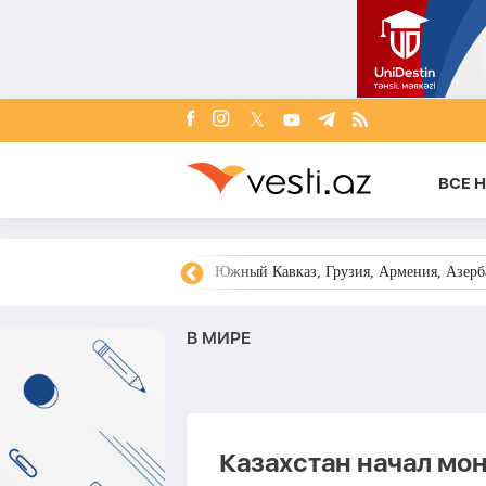
ВСЕ 
овости Азербайджана
Южный Кавказ, Грузия, Армения, Азерба
В МИРЕ
Казахстан начал мо