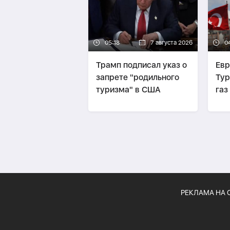
05:18
7 августа 2026
0
Трамп подписал указ о
Евр
запрете "родильного
Тур
туризма" в США
газ
его
РЕКЛАМА НА 