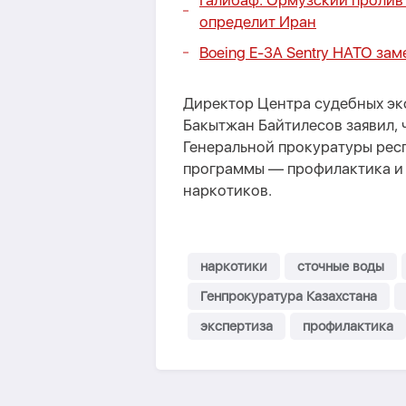
Галибаф: Ормузский пролив 
определит Иран
Boeing E-3A Sentry НАТО за
Директор Центра судебных эк
Бакытжан Байтилесов заявил, 
Генеральной прокуратуры респ
программы — профилактика и
наркотиков.
наркотики
сточные воды
Генпрокуратура Казахстана
экспертиза
профилактика