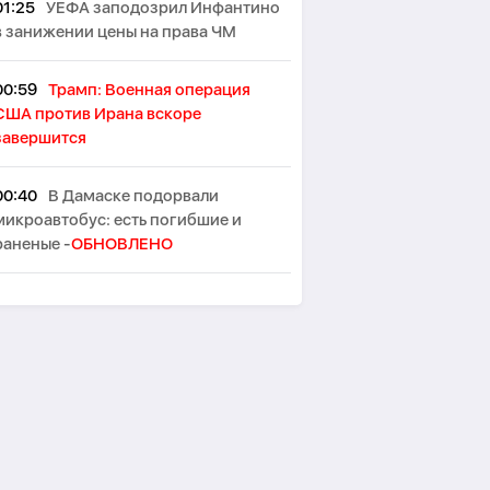
01:25
УЕФА заподозрил Инфантино
в занижении цены на права ЧМ
00:59
Трамп: Военная операция
США против Ирана вскоре
завершится
00:40
В Дамаске подорвали
микроавтобус: есть погибшие и
раненые -
ОБНОВЛЕНО
00:29
Два взрыва произошли на
иранском острове Кешм
00:10
В Германии при столкновении
двух трамваев пострадали до 30
человек