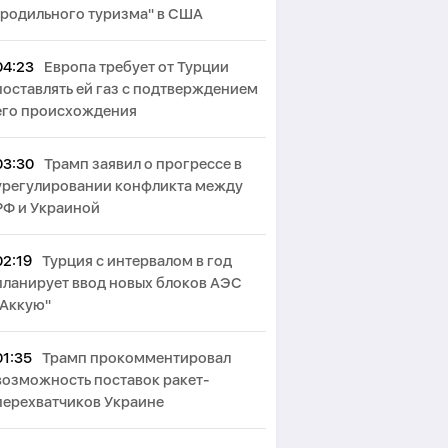
"родильного туризма" в США
04:23
Европа требует от Турции
поставлять ей газ с подтверждением
его происхождения
03:30
Трамп заявил о прогрессе в
урегулировании конфликта между
РФ и Украиной
02:19
Турция с интервалом в год
планирует ввод новых блоков АЭС
"Аккую"
01:35
Трамп прокомментировал
возможность поставок ракет-
перехватчиков Украине