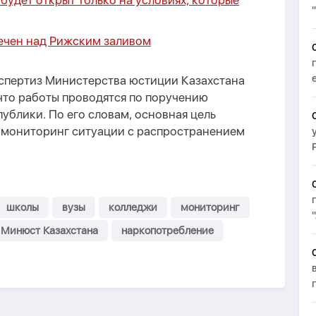
будет открыт только на условиях, которые
мечен над Рижским заливом
спертиз Министерства юстиции Казахстана
что работы проводятся по поручению
ублики. По его словам, основная цель
 мониторинг ситуации с распространением
школы
вузы
колледжи
мониторинг
Минюст Казахстана
наркопотребление