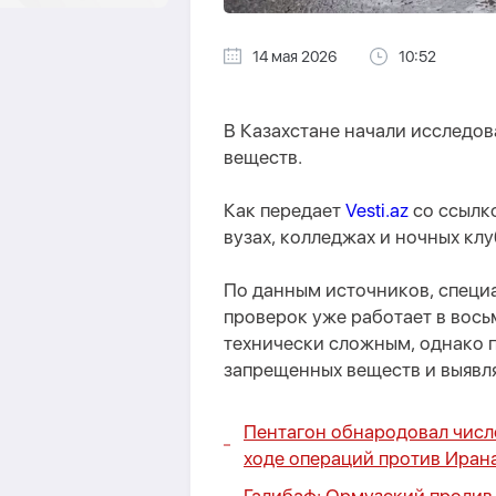
14 мая 2026
10:52
В Казахстане начали исследов
веществ.
Как передает
Vesti.az
со ссылко
вузах, колледжах и ночных клу
По данным источников, специ
проверок уже работает в вось
технически сложным, однако 
запрещенных веществ и выявл
Пентагон обнародовал числ
ходе операций против Иран