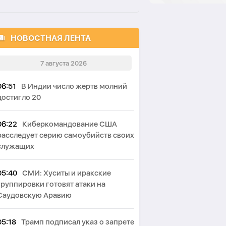
НОВОСТНАЯ ЛЕНТА
7 августа 2026
06:51
В Индии число жертв молний
достигло 20
06:22
Киберкомандование США
расследует серию самоубийств своих
служащих
05:40
СМИ: Хуситы и иракские
группировки готовят атаки на
Саудовскую Аравию
05:18
Трамп подписал указ о запрете