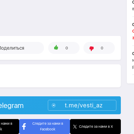
Поделиться
0
0
elegram
t.me/vesti_az
 нами в
Следите за нами в
Следите за нами в X
ok
Facebook