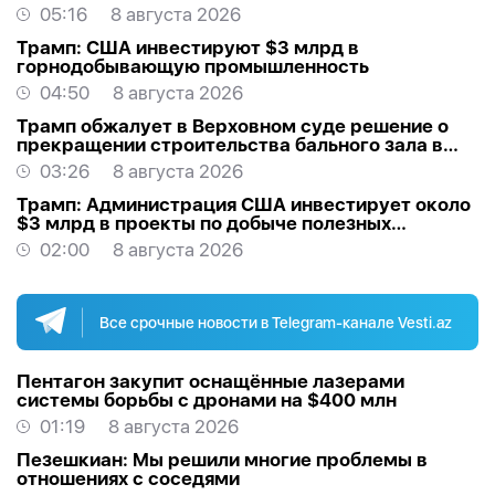
05:16
8 августа 2026
Трамп: США инвестируют $3 млрд в
горнодобывающую промышленность
04:50
8 августа 2026
Трамп обжалует в Верховном суде решение о
прекращении строительства бального зала в
Белом доме
03:26
8 августа 2026
Трамп: Администрация США инвестирует около
$3 млрд в проекты по добыче полезных
ископаемых
02:00
8 августа 2026
Все срочные новости в Telegram-канале Vesti.az
Пентагон закупит оснащённые лазерами
системы борьбы с дронами на $400 млн
01:19
8 августа 2026
Пезешкиан: Мы решили многие проблемы в
отношениях с соседями