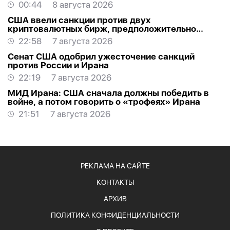
00:44
8 августа 2026
США ввели санкции против двух
криптовалютных бирж, предположительно
оказывавших финансовую помощь Ирану
22:58
7 августа 2026
Сенат США одобрил ужесточение санкций
против России и Ирана
22:19
7 августа 2026
МИД Ирана: США сначала должны победить в
войне, а потом говорить о «трофеях» Ирана
21:51
7 августа 2026
РЕКЛАМА НА САЙТЕ
КОНТАКТЫ
АРХИВ
ПОЛИТИКА КОНФИДЕНЦИАЛЬНОСТИ