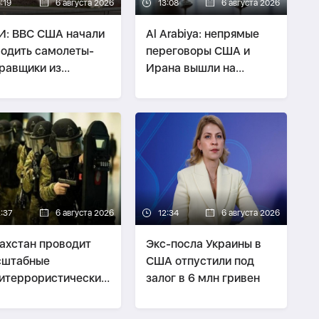
:19
6 августа 2026
13:08
6 августа 2026
: ВВС США начали
Al Arabiya: непрямые
одить самолеты-
переговоры США и
равщики из
Ирана вышли на
опорта Бен-Гурион
финальную стадию
2:37
6 августа 2026
12:34
6 августа 2026
ахстан проводит
Экс-посла Украины в
сштабные
США отпустили под
итеррористические
залог в 6 млн гривен
ния