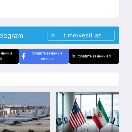
elegram
t.me/vesti_az
 нами в
Следите за нами в
Следите за нами в X
ok
Facebook