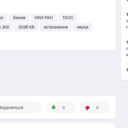
ос
Земля
ИКИ РАН
ТАСС
 JH2
2026 KB
астрономия
наука
Поделиться
0
0