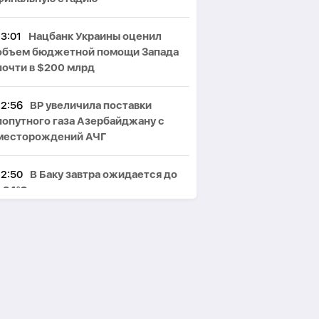
13:01
Нацбанк Украины оценил
объем бюджетной помощи Запада
почти в $200 млрд
12:56
BP увеличила поставки
попутного газа Азербайджану с
месторождений АЧГ
12:50
В Баку завтра ожидается до
+34°C
12:45
bp завершит модернизацию
платформы «Центральный Азери» в
сентябре
12:42
Байрамов и Сибига обсудили
укрепление стратегического