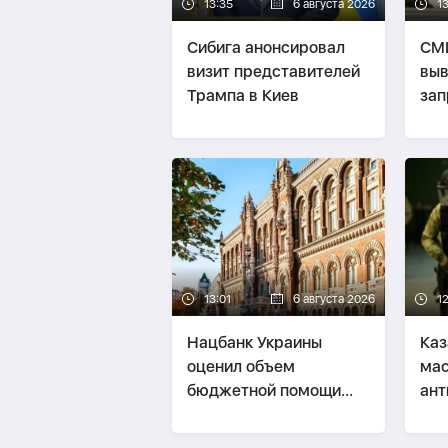
13:35
6 августа 2026
13
Сибига анонсировал
СМИ
визит представителей
выв
Трампа в Киев
зап
аэр
13:01
6 августа 2026
1
Нацбанк Украины
Каз
оценил объем
ма
бюджетной помощи
ант
Запада почти в $200
уче
млрд