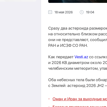
18 мая 2026
19:04
Сразу два астероида размером
на относительно близком расс
они не представляют, сообщи
РАН и ИСЗФ СО РАН.
Как передает
Vesti.az
со ссылк
и 2026 KB диаметром около 2
челябинским метеоритом, упав
Оба небесных тела были обнар
с Землей: астероид 2026 JH2 —
Оман и Иран за выходные мо