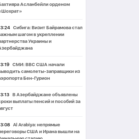
Бахтияра Асланбейли орденом
«Шохрат»
13:24
Сибига: Визит Байрамова стал
важным шагом в укреплении
партнерства Украины и
Азербайджана
13:19
СМИ: ВВС США начали
выводить самолеты-заправщики из
аэропорта Бен-Гурион
13:13
В Азербайджане объявлены
сроки выплаты пенсий и пособий за
август
13:08
Al Arabiya: непрямые
переговоры США и Ирана вышли на
финальную стадию