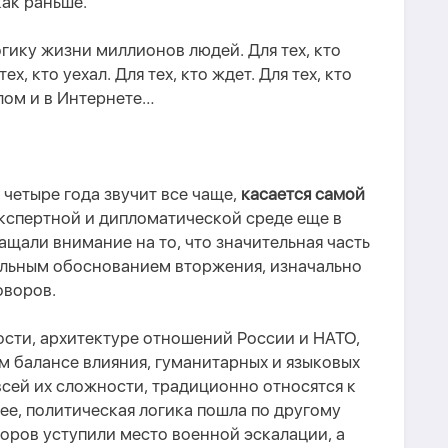
как раньше.
гику жизни миллионов людей. Для тех, кто
х, кто уехал. Для тех, кто ждет. Для тех, кто
лом
и в Интернете
…
а четыре года звучит все чаще,
касается самой
экспертной и дипломатической среде еще в
щали внимание на то, что значительная часть
льным обоснованием вторжения, изначально
оворов.
ости, архитектуре отношений России и НАТО,
м балансе влияния, гуманитарных и языковых
всей их сложности, традиционно относятся к
нее
,
политическая логика пошла по другому
оров уступили место военной эскалации, а