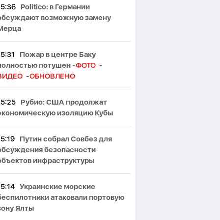
15:36
Politico: в Германии
обсуждают возможную замену
Мерца
15:31
Пожар в центре Баку
полностью потушен -
ФОТО
-
ВИДЕО
-
ОБНОВЛЕНО
15:25
Рубио: США продолжат
экономическую изоляцию Кубы
15:19
Путин собрал Совбез для
обсуждения безопасности
объектов инфраструктуры
15:14
Украинские морские
беспилотники атаковали портовую
зону Ялты