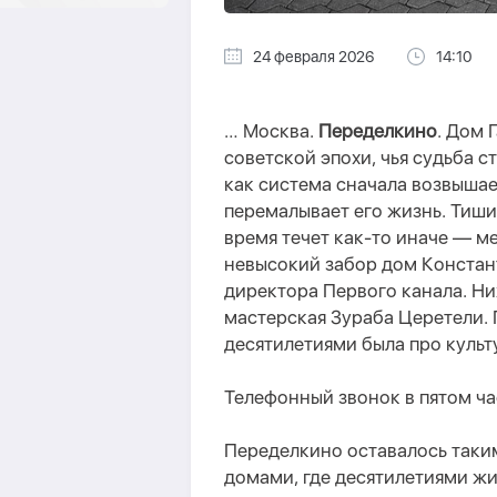
24 февраля 2026
14:10
…
Москва.
Переделкино
.
Дом
советской эпохи, чья судьба 
как система сначала возвышае
перемалывает его жизнь
.
Тишин
время течет как-то иначе — ме
невысокий забор дом Констан
директора Первого канала. Н
мастерская Зураба Церетели. 
десятилетиями была про культу
Т
елефонный звонок
в пятом ча
Переделкино оставалось таким
домами, где десятилетиями жи