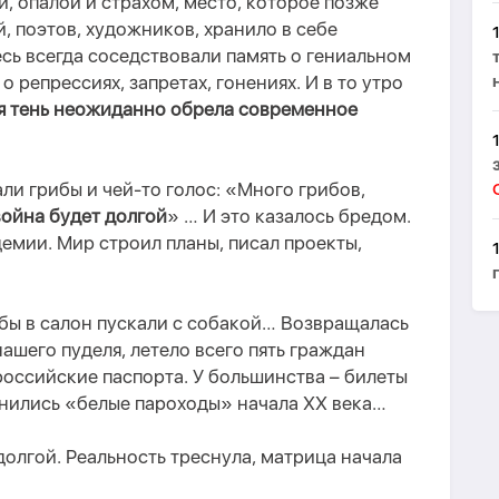
, опалой и страхом, место, которое позже
, поэтов, художников, хранило в себе
сь всегда соседствовали память о гениальном
о репрессиях, запретах, гонениях. И в то утро
я тень неожиданно обрела современное
ли грибы и чей-то голос: «Много грибов,
война будет долгой
» … И это казалось бредом.
емии. Мир строил планы, писал проекты,
тобы в салон пускали с собакой… Возвращалась
нашего пуделя, летело всего пять граждан
российские паспорта. У большинства – билеты
мнились «белые пароходы» начала ХХ века…
долгой. Р
еальность треснула
,
матрица начала