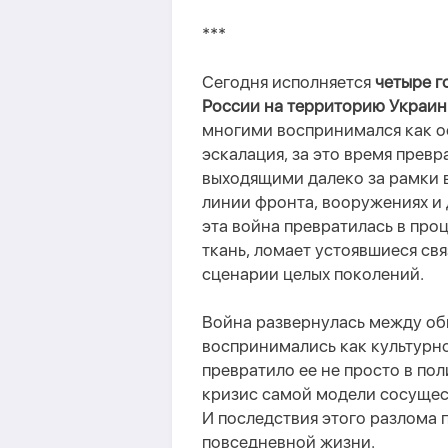
***
Сегодня исполняется
четыре г
России на территорию Украи
многими воспринимался как о
эскалация, за это время превр
выходящими далеко за рамки 
линии фронта, вооружениях и 
эта война превратилась в
проц
ткань, ломает устоявшиеся св
сценарии целых поколений.
Война
развернул
ась
между об
воспринимались как культурно
превратило
ее
не просто в пол
кризис самой модели сосущес
И п
оследствия этого разлома 
повседневной жизни.