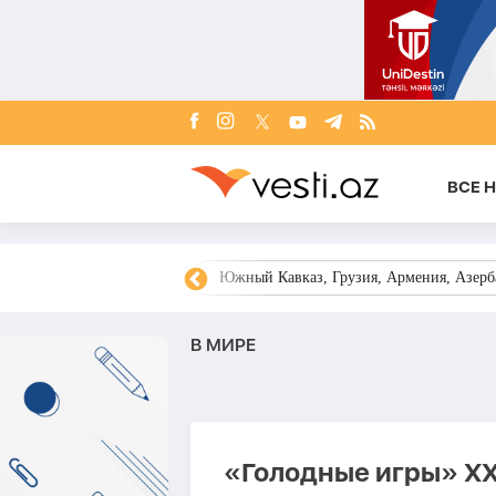
ВСЕ 
овости Азербайджана
Южный Кавказ, Грузия, Армения, Азерба
В МИРЕ
«Голодные игры» XXI