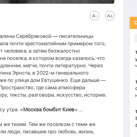
Галины Серебряковой — писательницы
стала почти хрестоматийным примером того,
т человека, а затем безжалостно
а поселка, в котором всегда казалось, что
дленнее, мягче, почти литературно.
Через
тина Эрнста, в 2022
-м
генерального
иже по улице дом
Евтушенко
. Еще дальше —
Пространство, где сама атмосфера
ру, тексты, разговоры, искусство, историю.
су утра:
«
Москва бомбит Киев
» …
 же тихим. Тем же поселком с теми же
ли люди, писавшие про любовь, жизнь,