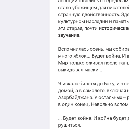
ассоциировались с переделами
стало убежищем для писателей
странную двойственность. Зде
культурном наследии и память 
эта старая, почти
историческа
звучание
.
Вспомнилась осень, мы собира
много яблок…
Будет война. И 
Мир только оживал после панд
выкидывал маски…
Я искала билеты до Баку, и ч
домой, а в самолете, включая 
Азербайджана. У остальных – 
в один конец. Невольно вспо
… Будет война. И война будет 
рушиться.