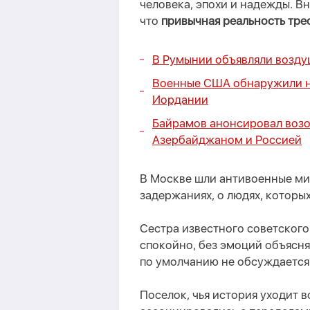
человека, эпохи и надежды. В
что
привычная реальность трес
В Румынии объявляли возду
Военные США обнаружили не
Иордании
Байрамов анонсировал воз
Азербайджаном и Россией
В
Москве
шли
антивоенные мит
задержаниях, о людях, которы
Сестра известного советског
спокойно, без эмоций объясн
по умолчанию не обсуждается
Поселок, чья история уходит в