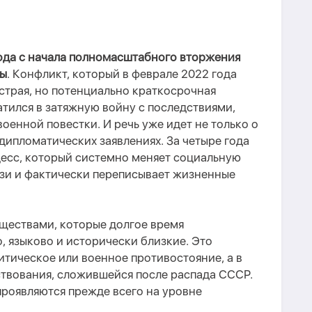
ода с начала полномасштабного вторжения
ны
. Конфликт, который в феврале 2022 года
страя, но потенциально краткосрочная
атился в затяжную войну с последствиями,
военной повестки.
И р
ечь уже
идет
не только о
дипломатических заявлениях. За четыре года
есс, который системно меняет социальную
язи и фактически переписывает жизненные
ществами, которые долгое время
, языково и исторически близкие. Это
итическое или военное противостояние, а в
твования, сложившейся после распада СССР.
проявляются прежде всего на уровне