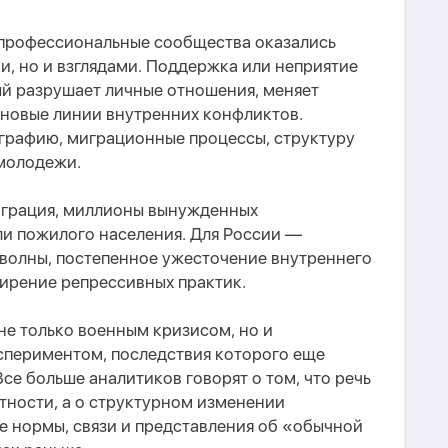
, профессиональные сообщества оказались
и, но и взглядами. Поддержка или неприятие
ый разрушает личные отношения, меняет
 новые линии внутренн
их
конфликт
ов
.
ографию, миграционные процессы, структуру
 молодежи.
играция, миллионы вынужденных
ли пожилого населения. Для России —
волны, постепенное ужесточение внутреннего
ирение репрессивных практик.
 не только военным кризисом, но и
периментом, последствия которого еще
се больше аналитиков говорят о том, что речь
тности, а о структурном изменении
е нормы, связи и представления о
б
«обычной