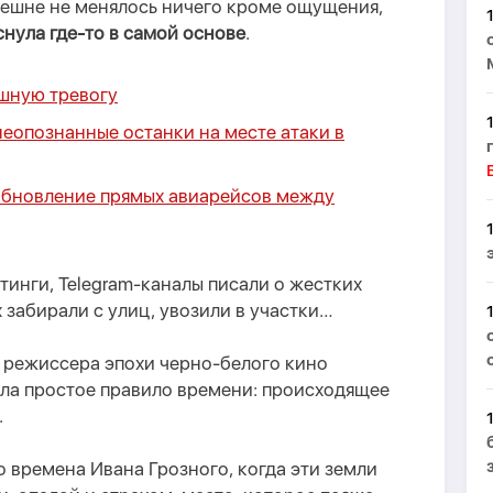
нешне не менялось ничего кроме ощущения,
нула где-то в самой основе
.
шную тревогу
опознанные останки на месте атаки в
обновление прямых авиарейсов между
инги, Telegram-канал
ы писали
о жестких
х забирали с улиц,
увозили в участки…
о режиссера
эпохи черно-белого кино
яла простое правило времени: происходящее
.
о времена Ивана Грозного, когда эти земли