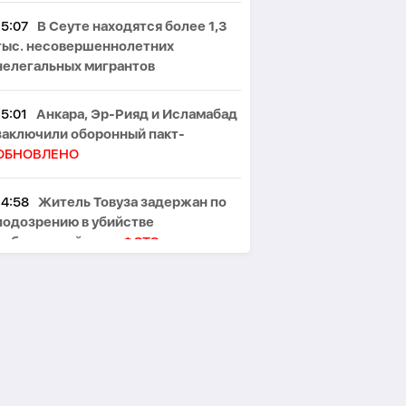
15:07
В Сеуте находятся более 1,3
тыс. несовершеннолетних
нелегальных мигрантов
15:01
Анкара, Эр-Рияд и Исламабад
заключили оборонный пакт-
ОБНОВЛЕНО
14:58
Житель Товуза задержан по
подозрению в убийстве
собственной тети-
ФОТО
14:52
Резаи: Иран не допустит
открытия второго маршрута в
Ормузском проливе
14:46
Moody's высоко оценило
банковское регулирование в