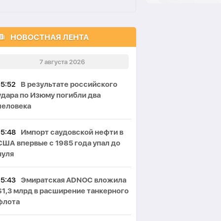
НОВОСТНАЯ ЛЕНТА
7 августа 2026
15:52
В результате российского
удара по Изюму погибли два
человека
15:48
Импорт саудовской нефти в
США впервые с 1985 года упал до
нуля
15:43
Эмиратская ADNOC вложила
$1,3 млрд в расширение танкерного
флота