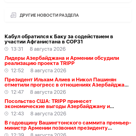
ДРУГИЕ НОВОСТИ РАЗДЕЛА
Кабул обратился к Баку за содействием в
участии Афганистана в COP31
13:31
8 августа 2026
Лидеры Азербайджана и Армении обсудили
реализацию проекта TRIPP
12:52
8 августа 2026
Президент Ильхам Алиев и Никол Пашинян
отметили прогресс в отношениях Азербайджана
и Армении
12:47
8 августа 2026
Посольство США: TRIPP принесет
экономические выгоды Азербайджану и
региону
12:43
8 августа 2026
В годовщину Вашингтонского саммита премьер-
министр Армении позвонил президенту
Азербайджана Ильхаму Алиеву
12:39
8 августа 2026