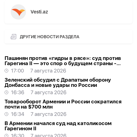
Vesti.az
ДРУГИЕ НОВОСТИ РАЗДЕЛА
Пашинян против «гидры в рясе»: суд против
Гарегина II — это спор о будущем страны -
МНЕНИЕ
17:00
7 августа 2026
Зеленский обсудил с Драпатым оборону
Донбасса и новые удары по России
16:36
7 августа 2026
Товарооборот Армении и России сократился
почти на $700 млн
16:34
7 августа 2026
В Армении начался суд над католикосом
Гарегином II
16:30
7 августа 2026