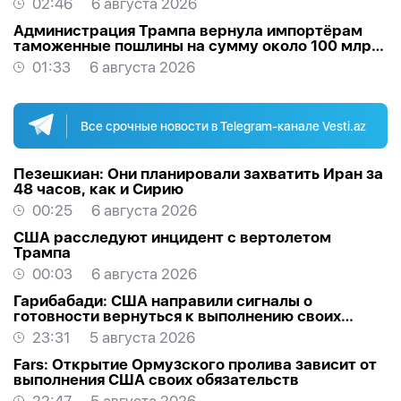
02:46
6 августа 2026
Администрация Трампа вернула импортёрам
таможенные пошлины на сумму около 100 млрд
долларов
01:33
6 августа 2026
Все срочные новости в Telegram-канале Vesti.az
Пезешкиан: Они планировали захватить Иран за
48 часов, как и Сирию
00:25
6 августа 2026
США расследуют инцидент с вертолетом
Трампа
00:03
6 августа 2026
Гарибабади: США направили сигналы о
готовности вернуться к выполнению своих
обязательств
23:31
5 августа 2026
Fars: Открытие Ормузского пролива зависит от
выполнения США своих обязательств