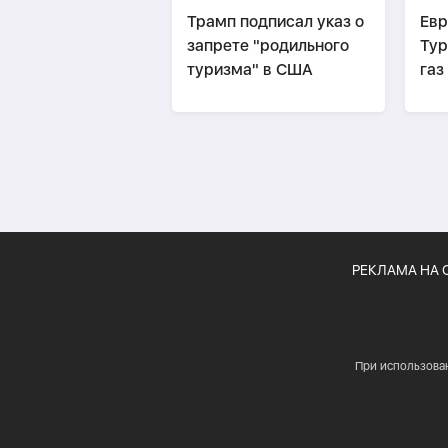
Трамп подписал указ о
Евр
запрете "родильного
Тур
туризма" в США
газ
его
РЕКЛАМА НА 
При использова