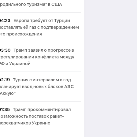
"родильного туризма" в США
04:23
Европа требует от Турции
поставлять ей газ с подтверждением
его происхождения
03:30
Трамп заявил о прогрессе в
урегулировании конфликта между
РФ и Украиной
02:19
Турция с интервалом в год
планирует ввод новых блоков АЭС
"Аккую"
01:35
Трамп прокомментировал
возможность поставок ракет-
перехватчиков Украине