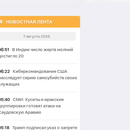
НОВОСТНАЯ ЛЕНТА
7 августа 2026
06:51
В Индии число жертв молний
достигло 20
06:22
Киберкомандование США
расследует серию самоубийств своих
служащих
05:40
СМИ: Хуситы и иракские
группировки готовят атаки на
Саудовскую Аравию
05:18
Трамп подписал указ о запрете