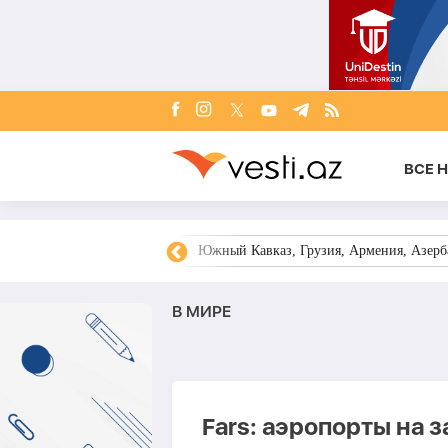
ВСЕ 
овости Азербайджана
Южный Кавказ, Грузия, Армения, Азерба
В МИРЕ
Fars: аэропорты на 