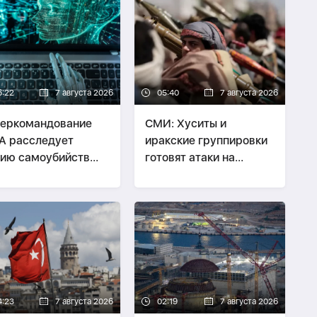
6:22
7 августа 2026
05:40
7 августа 2026
еркомандование
СМИ: Хуситы и
А расследует
иракские группировки
ию самоубийств
готовят атаки на
их служащих
Саудовскую Аравию
4:23
7 августа 2026
02:19
7 августа 2026