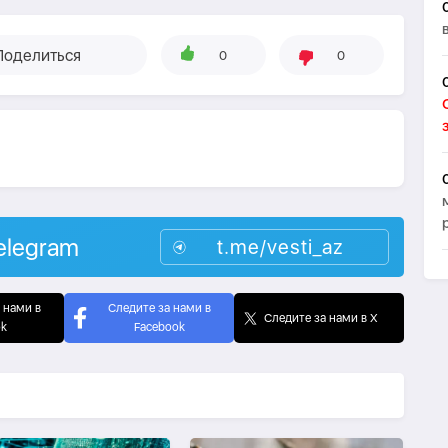
Поделиться
0
0
elegram
t.me/vesti_az
 нами в
Следите за нами в
Следите за нами в X
ok
Facebook