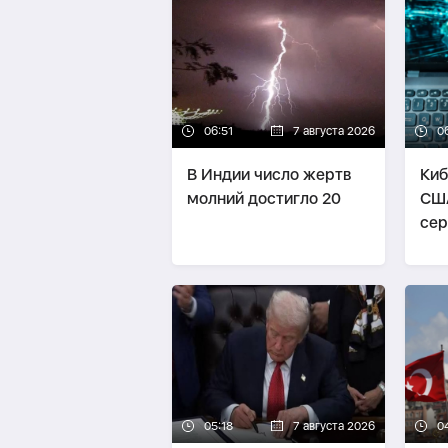
06:51
7 августа 2026
0
В Индии число жертв
Киб
молний достигло 20
СШ
сер
сво
05:18
7 августа 2026
0