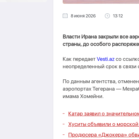
8 июня 2026
13:12
Власти Ирана закрыли все аэр
страны, до особого распоряже
Как передает
Vesti.az
со ссылко
неопределенный срок в связи 
По данным агентства, отменен
аэропортах Тегерана — Мехр
имама Хомейни.
Катар заявил о значительно
Хуситы объявили о морской
Продюсера «Джокера» обви