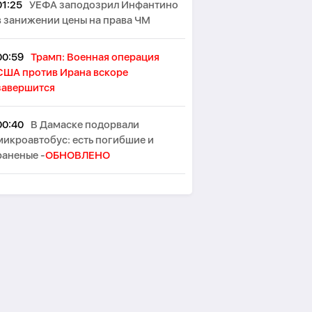
01:25
УЕФА заподозрил Инфантино
в занижении цены на права ЧМ
00:59
Трамп: Военная операция
США против Ирана вскоре
завершится
00:40
В Дамаске подорвали
микроавтобус: есть погибшие и
раненые -
ОБНОВЛЕНО
00:29
Два взрыва произошли на
иранском острове Кешм
00:10
В Германии при столкновении
двух трамваев пострадали до 30
человек