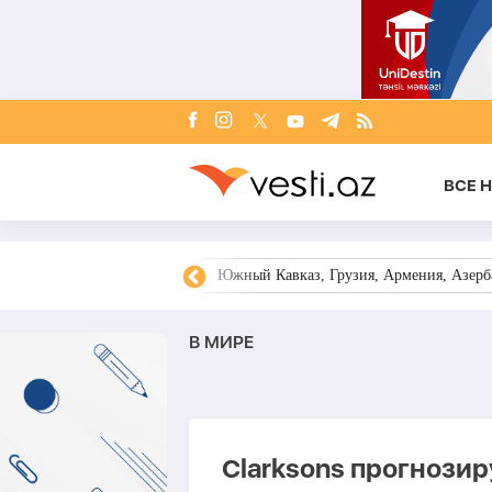
ВСЕ 
овости Азербайджана
Южный Кавказ, Грузия, Армения, Азерба
В МИРЕ
Clarksons прогнозир