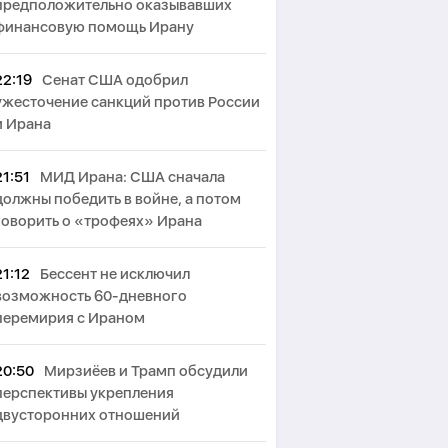
предположительно оказывавших
финансовую помощь Ирану
22:19
Сенат США одобрил
ужесточение санкций против России
и Ирана
21:51
МИД Ирана: США сначала
должны победить в войне, а потом
говорить о «трофеях» Ирана
21:12
Бессент не исключил
возможность 60-дневного
перемирия с Ираном
20:50
Мирзиёев и Трамп обсудили
перспективы укрепления
двусторонних отношений