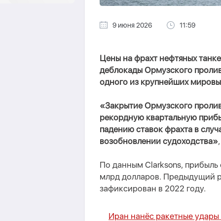
9 июня 2026
11:59
Цены на фрахт нефтяных танке
деблокады Ормузского пролив
одного из крупнейших мировы
«Закрытие Ормузского пролив
рекордную квартальную прибыл
падению ставок фрахта в случ
возобновлении судоходства»
По данным Clarksons, прибыль
млрд долларов. Предыдущий р
зафиксирован в 2022 году.
Иран нанёс ракетные удары