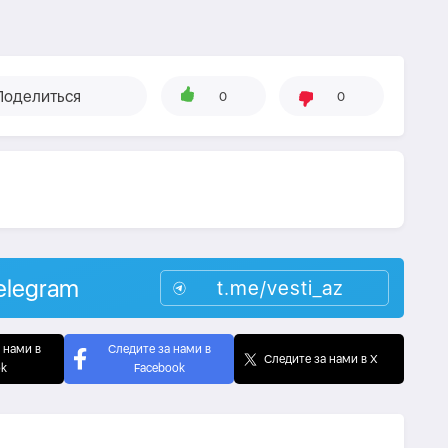
Поделиться
0
0
elegram
t.me/vesti_az
 нами в
Следите за нами в
Следите за нами в X
ok
Facebook