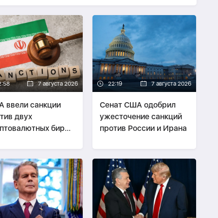
2:58
7 августа 2026
22:19
7 августа 2026
 ввели санкции
Сенат США одобрил
тив двух
ужесточение санкций
птовалютных бирж,
против России и Ирана
дположительно
зывавших
нансовую помощь
ану