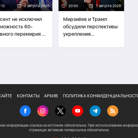
:12
7 августа 2026
20:50
7 августа 2026
сент не исключил
Мирзиёев и Трамп
можность 60-
обсудили перспективы
вного перемирия с
укрепления
аном
двусторонних
отношений
САЙТЕ
КОНТАКТЫ
АРХИВ
ПОЛИТИКА КОНФИДЕНЦИАЛЬНОСТ
нии информации ссылка на источник обязательна. При использовании информа
страницах активная гиперссылка обязательна.