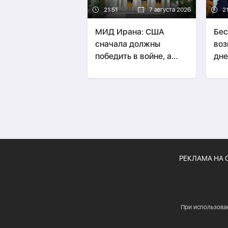
21:51
7 августа 2026
21
МИД Ирана: США
Бес
сначала должны
воз
победить в войне, а
дне
потом говорить о
Ир
«трофеях» Ирана
РЕКЛАМА НА 
При использова