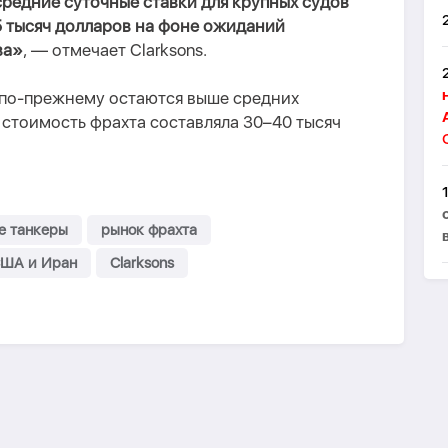
редние суточные ставки для крупных судов
5 тысяч долларов на фоне ожиданий
ва»
, — отмечает Clarksons.
 по-прежнему остаются выше средних
а стоимость фрахта составляла 30–40 тысяч
е танкеры
рынок фрахта
ША и Иран
Clarksons