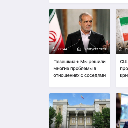
00:44
8 августа 2026
2
Пезешкиан: Мы решили
США
многие проблемы в
про
отношениях с соседями
кри
пре
ока
фи
Ир