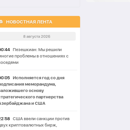
НОВОСТНАЯ ЛЕНТА
8 августа 2026
00:44
Пезешкиан: Мы решили
многие проблемы в отношениях с
соседями
00:05
Исполняется год со дня
подписания меморандума,
заложившего основу
стратегического партнерства
Азербайджана и США
22:58
США ввели санкции против
двух криптовалютных бирж,