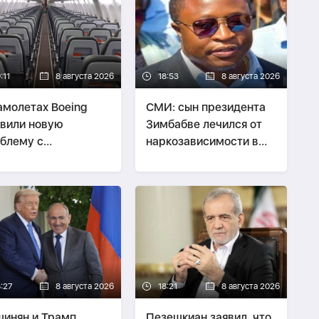
:11
8 августа 2026
18:53
8 августа 2026
амолетах Boeing
СМИ: сын президента
вили новую
Зимбабве лечился от
блему с
наркозависимости в
ссажирскими
Беларуси
еслами
8:27
8 августа 2026
18:21
8 августа 2026
инян и Трамп
Пезешкиан заявил, что