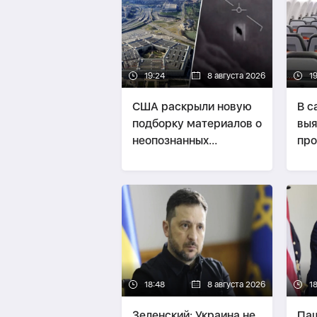
19:24
8 августа 2026
19
США раскрыли новую
В с
подборку материалов о
выя
неопознанных
про
аномальных явлениях
па
кр
18:48
8 августа 2026
1
Зеленский: Украина не
Паш