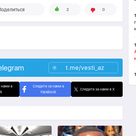
Поделиться
2
0
elegram
t.me/vesti_az
 нами в
Следите за нами в
Следите за нами в X
ok
Facebook