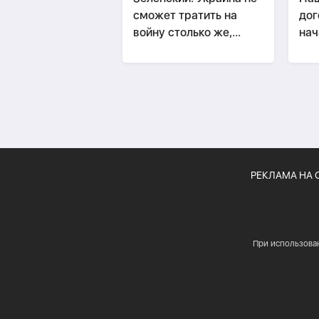
сможет тратить на
дог
войну столько же,
нач
сколько Россия
РЕКЛАМА НА 
При использова