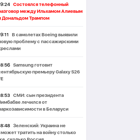
19:24
Состоялся телефонный
азговор между Ильхамом Алиевым
и Дональдом Трампом
19:11
В самолетах Boeing выявили
новую проблему с пассажирскими
креслами
18:56
Samsung готовит
сентябрьскую премьеру Galaxy S26
FE
18:53
СМИ: сын президента
Зимбабве лечился от
наркозависимости в Беларуси
18:48
Зеленский: Украина не
сможет тратить на войну столько
же, сколько Россия