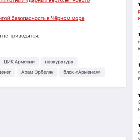
спилотный ударный вертолет нового
р
игой безопасность в Чёрном море
 не приводятся.
ЦИК Армении
прокуратура
денег
Арам Орбелян
блок «Армения»