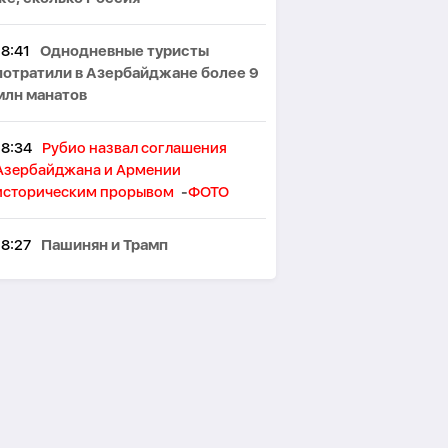
18:41
Однодневные туристы
потратили в Азербайджане более 9
млн манатов
18:34
Рубио назвал соглашения
Азербайджана и Армении
историческим прорывом
-
ФОТО
18:27
Пашинян и Трамп
договорились ускорить начало
работ по TRIPP
18:21
Пезешкиан заявил, что
экономическая ситуация беспокоит
его больше войны
18:13
FT: Перекрытие Ормузского