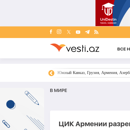
ВСЕ 
овости Азербайджана
Южный Кавказ, Грузия, Армения, Азерба
В МИРЕ
ЦИК Армении разреш