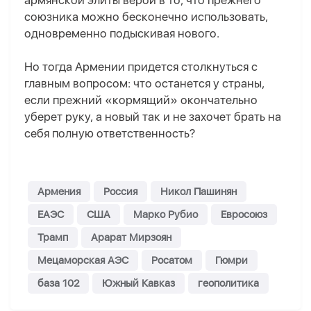
армянской элиты верой в то, что прежнего
союзника можно бесконечно использовать,
одновременно подыскивая нового.
Но тогда Армении придется столкнуться с
главным вопросом: что останется у страны,
если прежний «кормящий» окончательно
уберет руку, а новый так и не захочет брать на
себя полную ответственность?
Армения
Россия
Никол Пашинян
ЕАЭС
США
Марко Рубио
Евросоюз
Трамп
Арарат Мирзоян
Мецаморская АЭС
Росатом
Гюмри
база 102
Южный Кавказ
геополитика