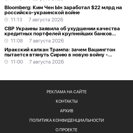
Bloomberg: Ким Чен Ын заработал $22 млрд на
российско-украинской войне
11:13
7 августа 2026
СВР Украины заявила об ухудшении качества
кредитных портфелей крупнейших банков
России
11:08
7 августа 2026
Иракский капкан Трампа: зачем Вашингтон
пытается втянуть Сирию в новую войну -
АНАЛИТИКА
11:00
7 августа 2026
РЕКЛАМА НА САЙТЕ
КОНТАКТЫ
АРХИВ
ПОЛИТИКА КОНФИДЕНЦИАЛЬНОСТИ
О ПРОЕКТЕ