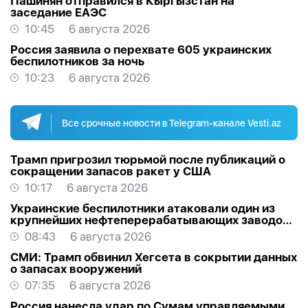
Пашинян отправился в Кыргызстан на
заседание ЕАЭС
10:45
6 августа 2026
Россия заявила о перехвате 605 украинских
беспилотников за ночь
10:23
6 августа 2026
Все срочные новости в Telegram-канале Vesti.az
Трамп пригрозил тюрьмой после публикаций о
сокращении запасов ракет у США
10:17
6 августа 2026
Украинские беспилотники атаковали один из
крупнейших нефтеперерабатывающих заводов
России в Ярославской области
08:43
6 августа 2026
СМИ: Трамп обвинил Хегсета в сокрытии данных
о запасах вооружений
07:35
6 августа 2026
Россия нанесла удар по Сумам управляемыми