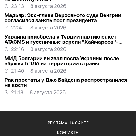
23:13
8 августа 2026
Мадьяр: Экс-глава Верховного суда Венгрии
согласился занять пост президента
22:41
8 августа 2026
Украина приобрела у Турции партию ракет
ATACMS и гусеничные версии "Хаймарсов"-
ОБНОВЛЕНО
22:16
8 августа 2026
МИД Болгарии вызвал посла Украины после
взрыва БПЛА на территории страны
21:40
8 августа 2026
Рак простаты у Джо Байдена распространился
на кости
21:18
8 августа 2026
РЕКЛАМА НА САЙТЕ
КОНТАКТЫ