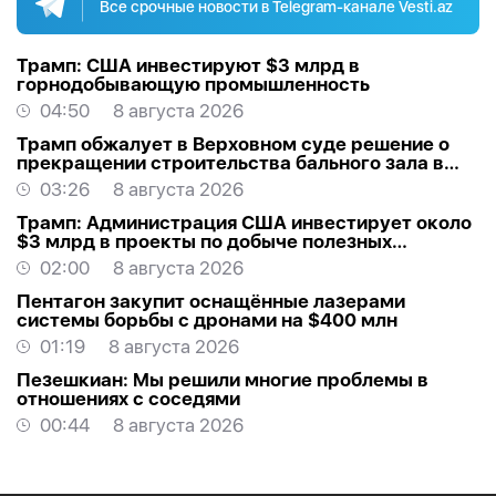
Все срочные новости в Telegram-канале Vesti.az
Трамп: США инвестируют $3 млрд в
горнодобывающую промышленность
04:50
8 августа 2026
Трамп обжалует в Верховном суде решение о
прекращении строительства бального зала в
Белом доме
03:26
8 августа 2026
Трамп: Администрация США инвестирует около
$3 млрд в проекты по добыче полезных
ископаемых
02:00
8 августа 2026
Пентагон закупит оснащённые лазерами
системы борьбы с дронами на $400 млн
01:19
8 августа 2026
Пезешкиан: Мы решили многие проблемы в
отношениях с соседями
00:44
8 августа 2026