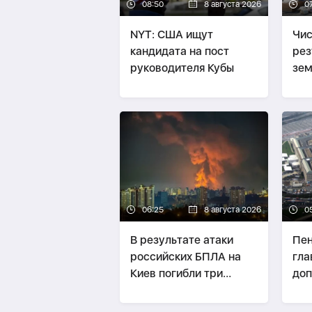
08:50
8 августа 2026
0
NYT: США ищут
Чис
кандидата на пост
рез
руководителя Кубы
зем
Япо
06:25
8 августа 2026
0
В результате атаки
Пен
российских БПЛА на
гла
Киев погибли три
доп
человека, ещё трое
дан
пострадали