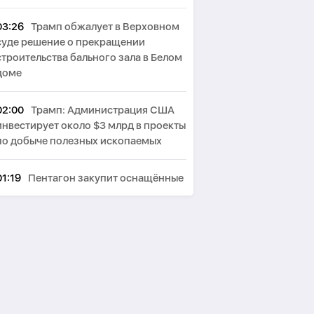
03:26
Трамп обжалует в Верховном
суде решение о прекращении
строительства бального зала в Белом
доме
02:00
Трамп: Администрация США
инвестирует около $3 млрд в проекты
по добыче полезных ископаемых
01:19
Пентагон закупит оснащённые
лазерами системы борьбы с дронами
на $400 млн
00:44
Пезешкиан: Мы решили
многие проблемы в отношениях с
соседями