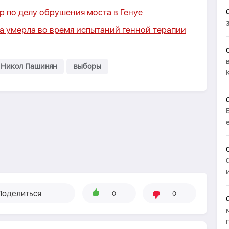
р по делу обрушения моста в Генуе
а умерла во время испытаний генной терапии
Никол Пашинян
выборы
Поделиться
0
0