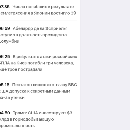
07:35
Число погибших в результате
землетрясения в Японии достигло 39
06:59
Абелардо де ла Эсприэлья
вступил в должность президента
Колумбии
06:25
В результате атаки российских
БПЛА на Киев погибли три человека,
ещё трое пострадали
05:16
Пентагон лишил экс-главу ВВС
США допуска к секретным данным
из-за утечки
04:50
Трамп: США инвестируют $3
млрд в горнодобывающую
промышленность