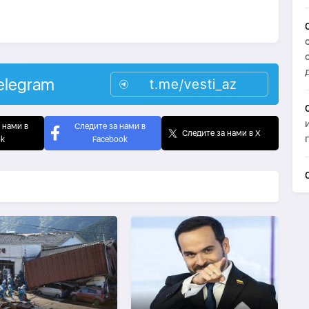
elegram
t.me/vesti_az
 нами в
Следите за нами в
Следите за нами в X
ok
Facebook