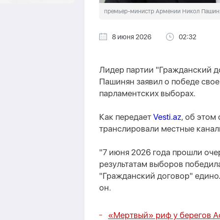
премьер-министр Армении Никол Пашин
8 июня 2026
02:32
Лидер партии "Гражданский д
Пашинян заявил о победе свое
парламентских выборах.
Как передает
Vesti.az
, об этом
транслировали местные канал
"7 июня 2026 года прошли оче
результатам выборов победила
"Гражданский договор" единол
он.
«Мертвый» риф у берегов А