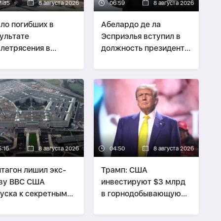
7:35
8 августа 2026
06:59
8 августа 2026
ло погибших в
Абелардо де ла
ультате
Эсприэлья вступил в
летрясения в
должность президента
нии достигло 39
Колумбии
5:16
8 августа 2026
04:50
8 августа 2026
тагон лишил экс-
Трамп: США
ву ВВС США
инвестируют $3 млрд
уска к секретным
в горнодобывающую
ным из-за утечки
промышленность