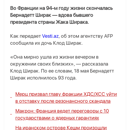
Во Франции на 94-м году жизни скончалась
Бернадетт Ширак — вдова бывшего
президента страны Жака Ширака.
Как передает
Vesti.az
, об этом агентству AFP
сообщила их дочь Клод Ширак.
«Она мирно ушла из жизни вечером в
окружении своих близких», — рассказала
Клод Ширак. По ее словам, 18 мая Бернадетт
Ширак исполнилось 93 года.
Мерц призвал главу фракции ХДС/ХСС уйти
в отставку после резонансного скандала
Макрон: Франция ведет переговоры с 10
государствами о ядерных гарантиях
На иранском острове Кешм произошли