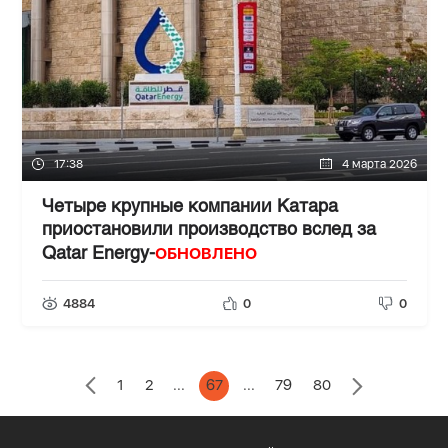
17:38
4 марта 2026
Четыре крупные компании Катара
приостановили производство вслед за
ОБНОВЛЕНО
Qatar Energy-
4884
0
0
1
2
...
67
...
79
80