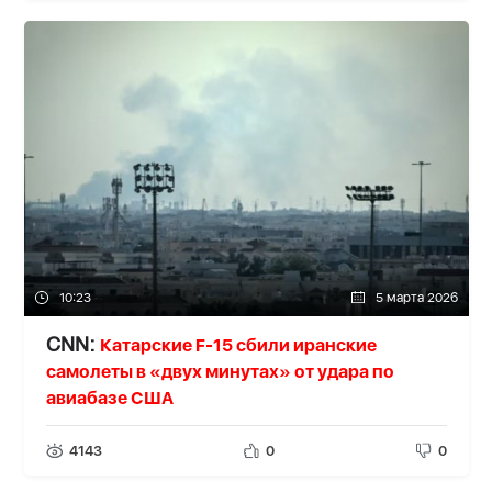
10:23
5 марта 2026
Катарские F-15 сбили иранские
CNN:
самолеты в «двух минутах» от удара по
авиабазе США
4143
0
0