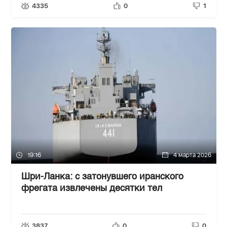
4335
0
1
19:16
4 марта 2026
Шри-Ланка: с затонувшего иранского
фрегата извлечены десятки тел
3837
0
0