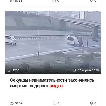
6753
0
0
11:38
28 апреля 2026
Секунды невнимательности закончились
ВИДЕО
смертью на дороге-
5259
0
0