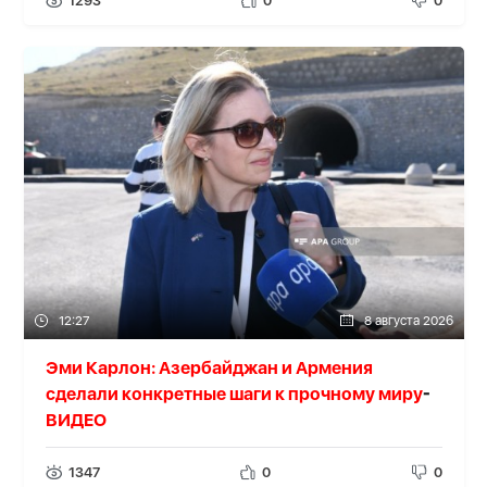
1293
0
0
12:27
8 августа 2026
Эми Карлон: Азербайджан и Армения
сделали конкретные шаги к прочному миру
-
ВИДЕО
1347
0
0