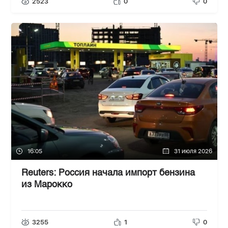
2523
0
0
16:05
31 июля 2026
Reuters: Россия начала импорт бензина
из Марокко
3255
1
0