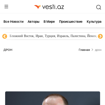
Все Новости
Aвторы
В Мире
Происшествие
Культура
Новости Азербайджана
Южный Кавказ, Грузия, Армения
ДРОН
Главная
дрон