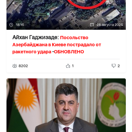
18:16
28 августа 2025
Посольство
Айхан Гаджизаде:
Азербайджана в Киеве пострадало от
ракетного удара
ОБНОВЛЕНО
-
8202
1
2