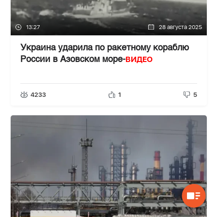
13:27
28 августа 2025
Украина ударила по ракетному кораблю
ВИДЕО
России в Азовском море-
4233
1
5