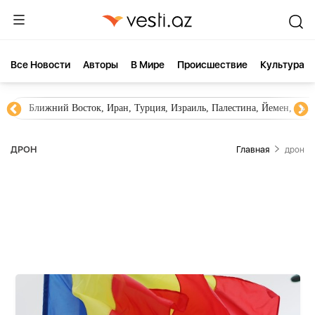
Все Новости
Aвторы
В Мире
Происшествие
Культура
Новости Азербайджана
Южный Кавказ, Грузия, Арме
ДРОН
Главная
дрон