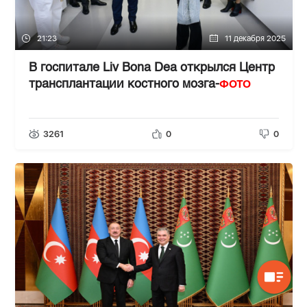
21:23
11 декабря 2025
В госпитале Liv Bona Dea открылся Центр
ФОТО
трансплантации костного мозга-
3261
0
0