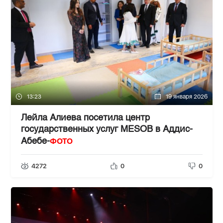
13:23
19 января 2026
Лейла Алиева посетила центр
государственных услуг MESOB в Аддис-
ФОТО
Абебе-
4272
0
0