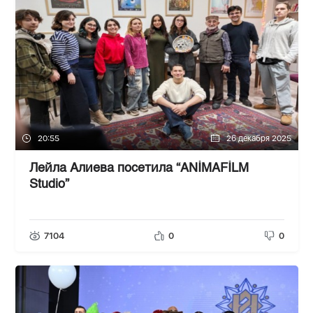
20:55
26 декабря 2025
Лейла Алиева посетила “ANİMAFİLM
Studio”
7104
0
0