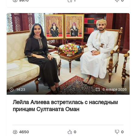
9970
1
0
14:23
6 января 2026
Лейла Алиева встретилась с наследным
принцем Султаната Оман
4650
0
0