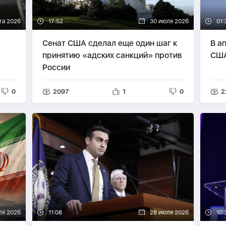
та 2026
17:52
30 июля 2026
01:
Сенат США сделал еще один шаг к
В а
принятию «адских санкций» против
США
России
0
2097
1
0
2
ля 2026
11:08
28 июля 2026
10: