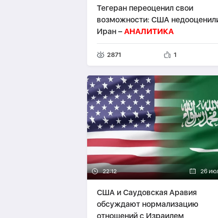
Тегеран переоценил свои
возможности: США недооценил
Иран –
АНАЛИТИКА
2871
1
22:12
26 ию
США и Саудовская Аравия
обсуждают нормализацию
отношений с Израилем