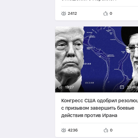
2412
0
19:27
23 ию
Конгресс США одобрил резолю
с призывом завершить боевые
действия против Ирана
4236
0