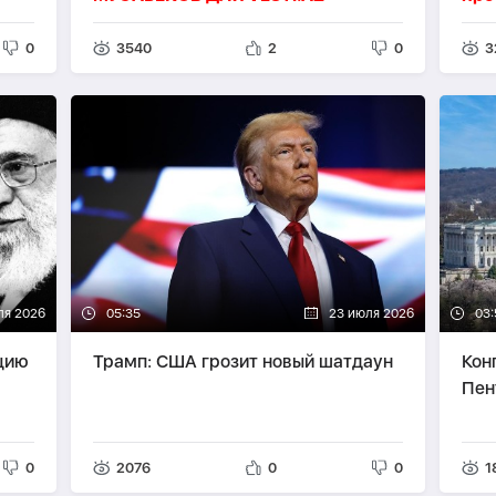
0
3540
2
0
3
ля 2026
05:35
23 июля 2026
03:
цию
Трамп: США грозит новый шатдаун
Кон
Пен
0
2076
0
0
1