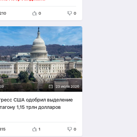
210
0
0
59
23 июля 2026
гресс США одобрил выделение
тагону 1,15 трлн долларов
815
1
0