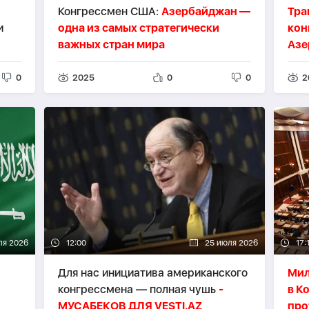
Конгрессмен США:
Азербайджан —
Тра
и
одна из самых стратегически
кон
важных стран мира
Азе
0
2025
0
0
2
ля 2026
12:00
25 июля 2026
17:
Для нас инициатива американского
Мил
конгрессмена — полная чушь
-
в К
МУСАБЕКОВ ДЛЯ VESTI.AZ
про