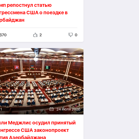
мп репостнул статью
грессмена США о поездке в
рбайджан
670
2
0
11
24 июля 2026
ли Меджлис осудил принятый
онгрессе США законопроект
тив Азербайджана