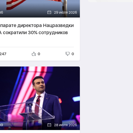
36
29 июля 2026
ппарате директора Нацразведки
 сократили 30% сотрудников
247
0
0
39
28 июля 2026