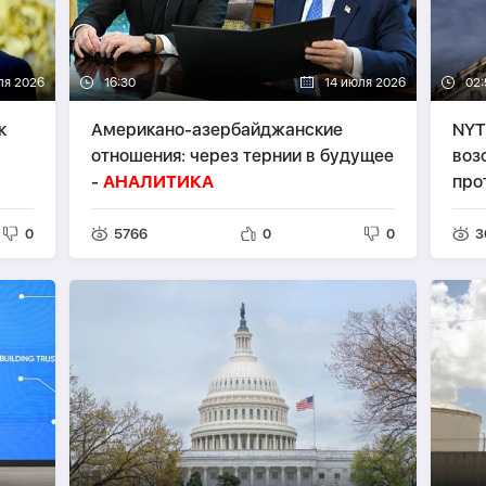
ля 2026
16:30
14 июля 2026
02:
к
Американо-азербайджанские
NYT
отношения: через тернии в будущее
воз
-
АНАЛИТИКА
про
0
5766
0
0
3