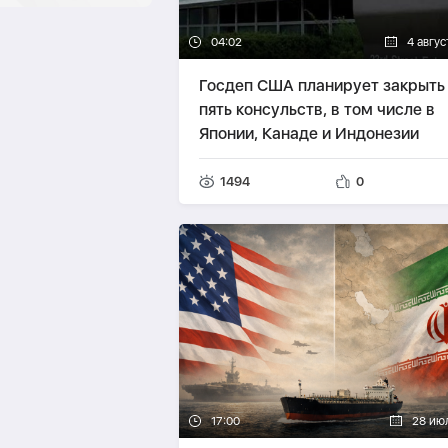
04:02
4 авгус
Госдеп США планирует закрыть
пять консульств, в том числе в
Японии, Канаде и Индонезии
1494
0
17:00
28 ию