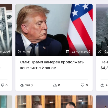
ля 2026
07:55
22 июля 2026
16:
СМИ: Трамп намерен продолжать
Пен
0
конфликт с Ираном
$4,
0
1926
0
0
2