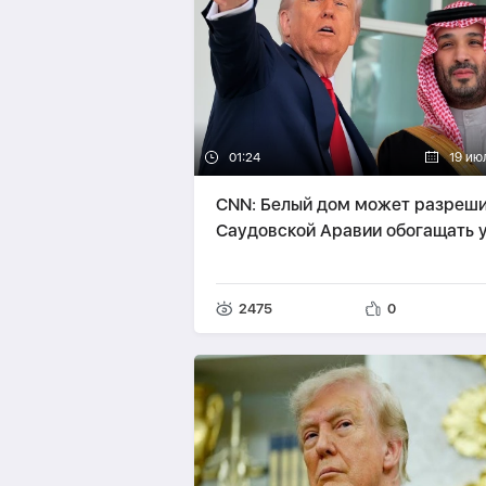
01:24
19 ию
CNN: Белый дом может разреши
Саудовской Аравии обогащать 
2475
0