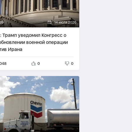
59
14 июля 2026
: Трамп уведомил Конгресс о
обновлении военной операции
тив Ирана
048
0
0