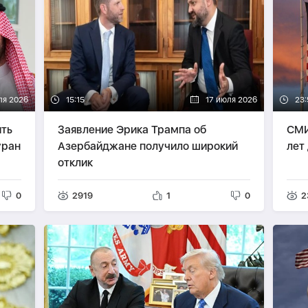
ля 2026
15:15
17 июля 2026
23:
ть
Заявление Эрика Трампа об
СМИ
уран
Азербайджане получило широкий
лет
отклик
0
2919
1
0
2