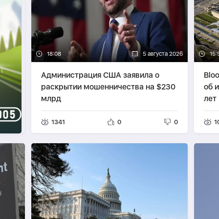
18:08
5 августа 2026
15:
Администрация США заявила о
Blo
раскрытии мошенничества на $230
об 
млрд
лет
1341
0
0
1