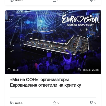
8898
0
0
18:31
16 мая 2026
«Мы не ООН»: организаторы
Евровидения ответили на критику
6354
0
0