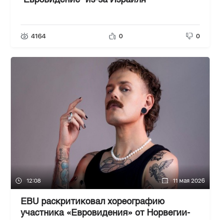
"Евровидение" из-за Израиля
4164
0
0
12:08
11 мая 2026
EBU раскритиковал хореографию
участника «Евровидения» от Норвегии-