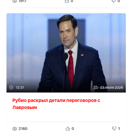
1917
0
0
12:31
23 июля 2026
Рубио раскрыл детали переговоров с
Лавровым
2160
0
1