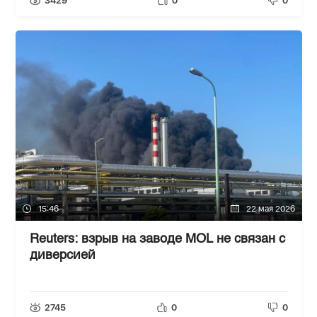
3429
0
0
15:46
22 мая 2026
Reuters: взрыв на заводе MOL не связан с
диверсией
2745
0
0