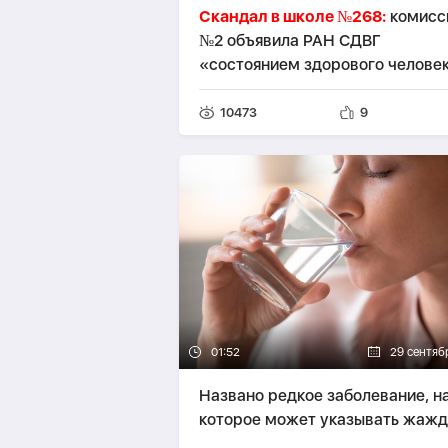
Скандал в школе №268:
комисс
№2 объявила РАН СДВГ
«состоянием здорового челове
-
ПРОБЛЕМА
10473
9
01:52
29 сентяб
Названо редкое заболевание, н
которое может указывать жажд