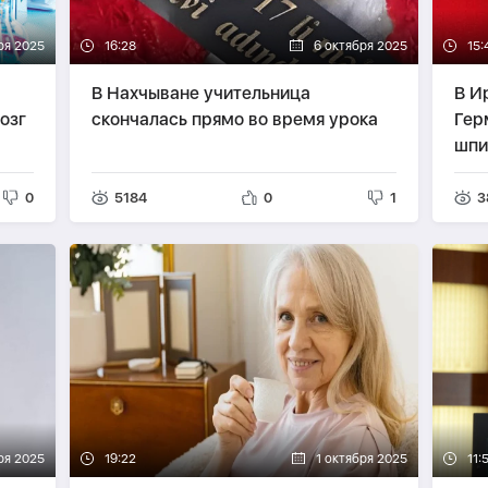
ря 2025
16:28
6 октября 2025
15:
В Нахчыване учительница
В И
озг
скончалась прямо во время урока
Гер
шпи
0
5184
0
1
3
ря 2025
19:22
1 октября 2025
11: