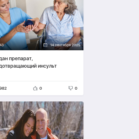
43
14 сентября 2025
дан препарат,
дотвращающий инсульт
982
0
0