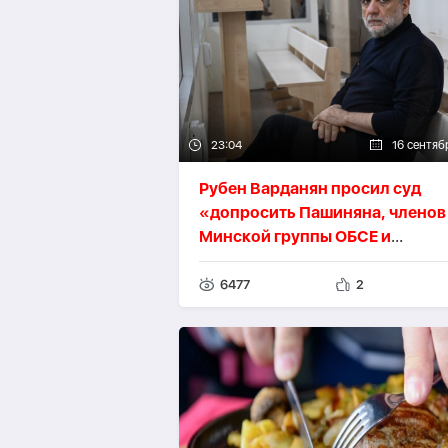
23:04
16 сентяб
Рубен Варданян просил суд
«допросить Пашиняна, членов
Минской группы ОБСЕ и
представителей МККК»
6477
2