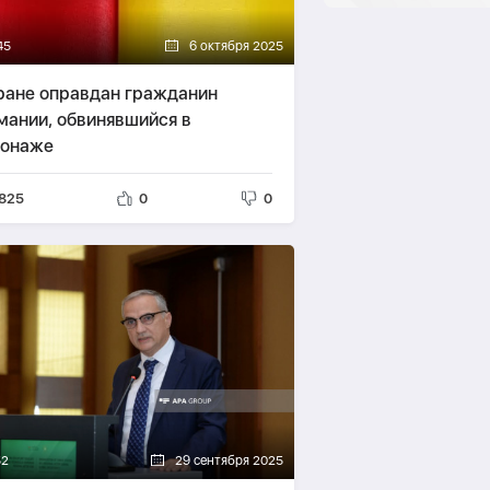
45
6 октября 2025
ране оправдан гражданин
мании, обвинявшийся в
онаже
825
0
0
52
29 сентября 2025