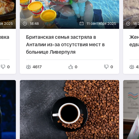
ря 2025
18:48
11 сентября 2025
18:
овка
Британская семья застряла в
Жен
Анталии из-за отсутствия мест в
едв
больнице Ливерпуля
0
4617
0
0
4