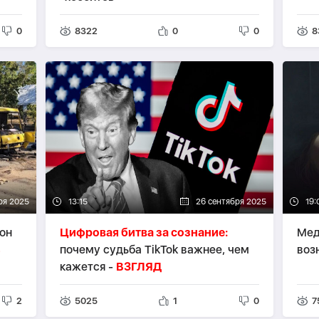
0
8322
0
0
8
ря 2025
13:15
26 сентября 2025
19:
он
Цифровая битва за сознание:
Мед
ь
почему судьба TikTok важнее, чем
воз
кажется -
ВЗГЛЯД
2
5025
1
0
7