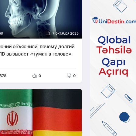
59
7 октября 2025
понии объяснили, почему долгий
ID вызывает «туман в голове»
678
0
0