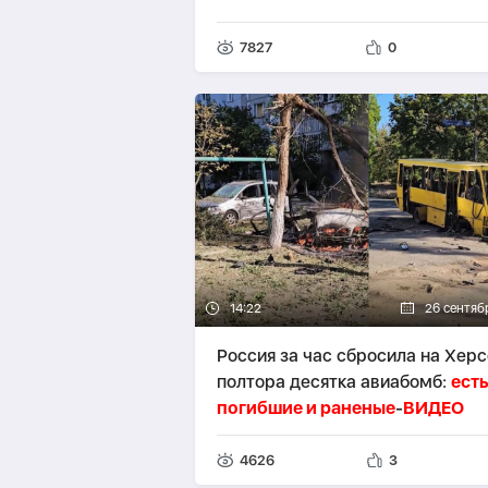
7827
0
14:22
26 сентяб
Россия за час сбросила на Херс
полтора десятка авиабомб:
ест
погибшие и раненые
-
ВИДЕО
4626
3