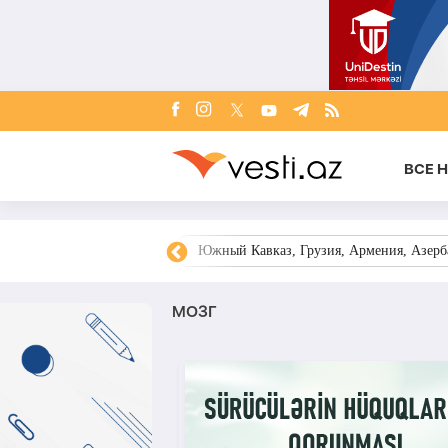
ВСЕ 
овости Азербайджана
Южный Кавказ, Грузия, Армения, Азерба
МОЗГ