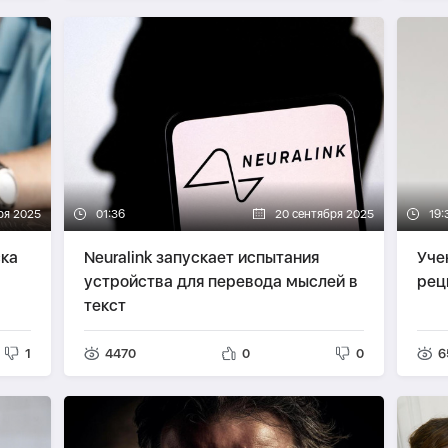
ря 2025
01:36
20 сентября 2025
19:
ска
Neuralink запускает испытания
Уче
устройства для перевода мыслей в
рец
текст
1
4470
0
0
6