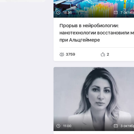
18:36
7 октяб
Прорыв в нейробиологии:
нанотехнологии восстановили м
при Альцгеймере
3759
2
11:00
3 октяб