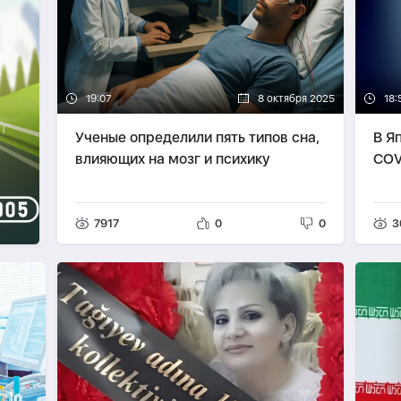
19:07
8 октября 2025
18:
Ученые определили пять типов сна,
В Я
влияющих на мозг и психику
COV
7917
0
0
3