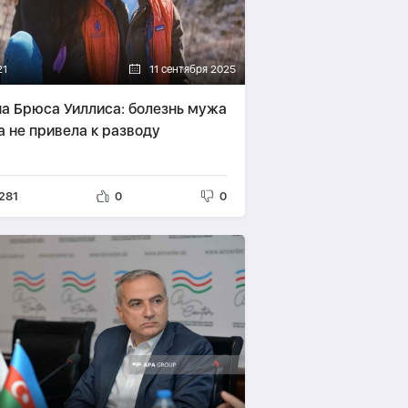
21
11 сентября 2025
а Брюса Уиллиса: болезнь мужа
а не привела к разводу
281
0
0