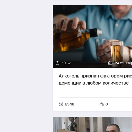
19:32
24 сентяб
Алкоголь признан фактором ри
деменции в любом количестве
6348
0