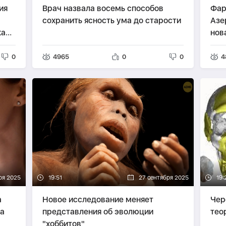
ия
Врач назвала восемь способов
Фар
сохранить ясность ума до старости
Азе
ка»
нов
кам
0
4965
0
0
4
ря 2025
19:51
27 сентября 2025
19:
а
Новое исследование меняет
Чер
а
представления об эволюции
тео
"хоббитов"