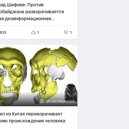
ид Шафиев: Против
рбайджана разворачивается
ая дезинформационная
пания
833
1
1
21
26 сентября 2025
еп из Китая переворачивает
рию происхождения человека