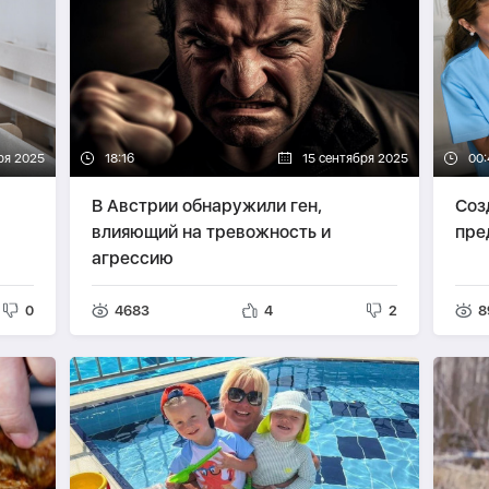
ря 2025
18:16
15 сентября 2025
00:
В Австрии обнаружили ген,
Соз
влияющий на тревожность и
пре
агрессию
0
4683
4
2
8