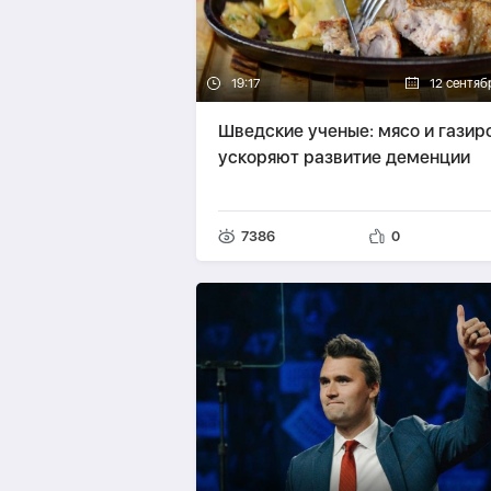
19:17
12 сентяб
Шведские ученые: мясо и газир
ускоряют развитие деменции
7386
0