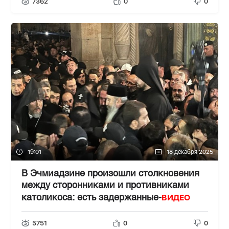
7362
0
0
19:01
18 декабря 2025
В Эчмиадзине произошли столкновения
между сторонниками и противниками
ВИДЕО
католикоса: есть задержанные-
5751
0
0