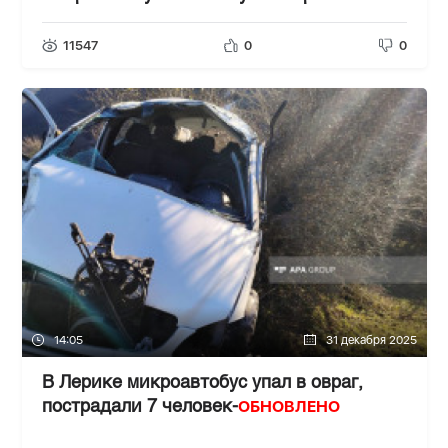
ОБНОВЛЕНО-4
ФОТО
-
-
11547
0
0
14:05
31 декабря 2025
В Лерике микроавтобус упал в овраг,
ОБНОВЛЕНО
пострадали 7 человек-