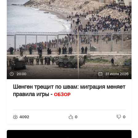
20:00
31 июля 2026
Шенген трещит по швам: миграция меняет
ОБЗОР
правила игры -
4092
0
0