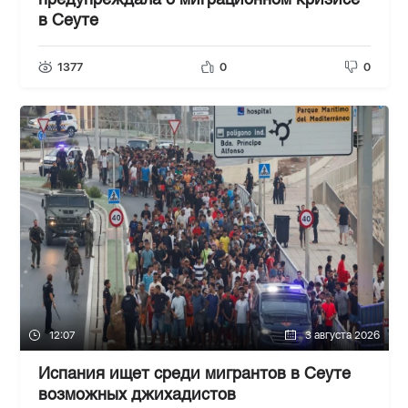
предупреждала о миграционном кризисе
в Сеуте
1377
0
0
12:07
3 августа 2026
Испания ищет среди мигрантов в Сеуте
возможных джихадистов