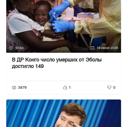
12:04
14 июня 2026
В ДР Конго число умерших от Эболы
достигло 149
3879
1
0