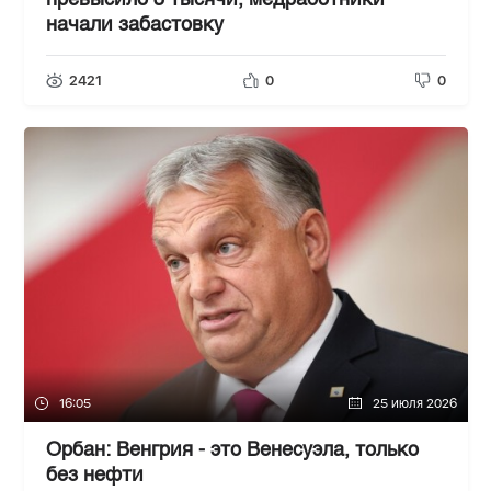
превысило 3 тысячи, медработники
начали забастовку
2421
0
0
16:05
25 июля 2026
Орбан: Венгрия - это Венесуэла, только
без нефти