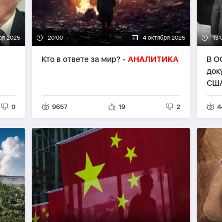
ря 2025
20:00
4 октября 2025
13:
Кто в ответе за мир? -
АНАЛИТИКА
В О
док
США
0
9657
19
2
4