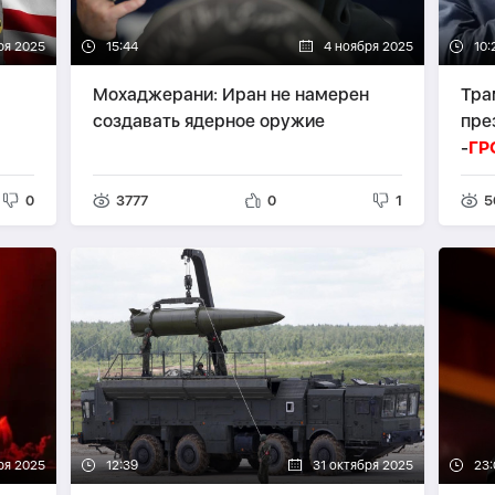
ря 2025
15:44
4 ноября 2025
10:
Мохаджерани: Иран не намерен
Тра
создавать ядерное оружие
пре
-
ГР
0
3777
0
1
5
ря 2025
12:39
31 октября 2025
23: