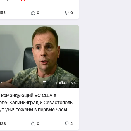
155
0
0
17
14 октября 2025
-командующий ВС США в
опе: Калининград и Севастополь
ут уничтожены в первые часы
128
0
2