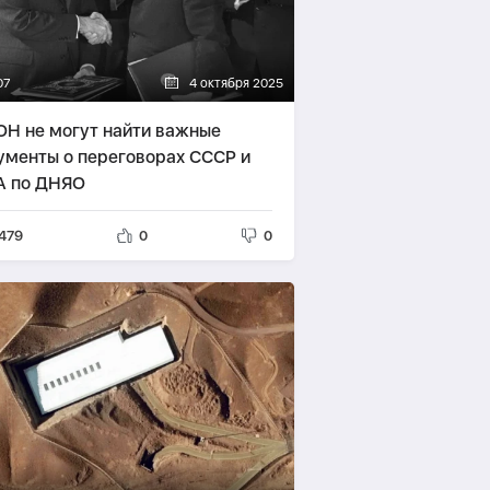
07
4 октября 2025
ОН не могут найти важные
ументы о переговорах СССР и
 по ДНЯО
479
0
0