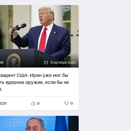
46
9 октября 2025
зидент США: Иран уже мог бы
ть ядерное оружие, если бы не
А
329
0
0