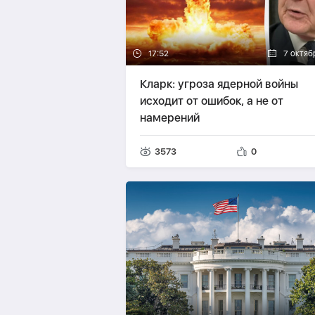
17:52
7 октяб
Кларк: угроза ядерной войны
исходит от ошибок, а не от
намерений
3573
0