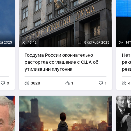
ря 2025
18:42
8 октября 2025
14:
Госдума России окончательно
Нет
расторгла соглашение с США об
рак
утилизации плутония
рез
0
3828
1
1
4