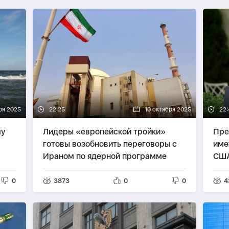
ря 2025
22:25
10 октября 2025
22:
му
Лидеры «европейской тройки»
Пре
готовы возобновить переговоры с
име
Ираном по ядерной программе
СШ
0
3873
0
0
4