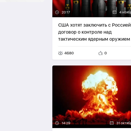
20:17
4 нояб
США хотят заключить с Россией
договор о контроле над
тактическим ядерным оружием
4680
0
14:29
31 октяб