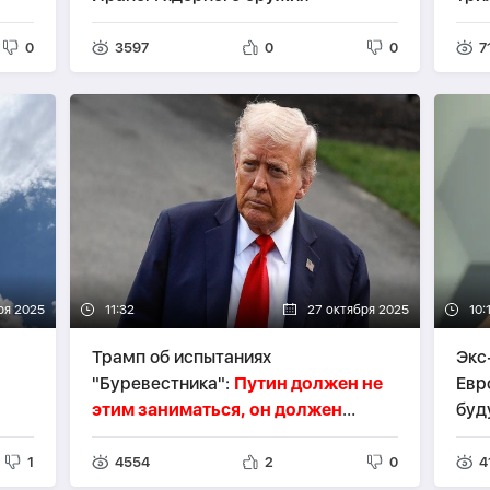
0
3597
0
0
7
ря 2025
11:32
27 октября 2025
10:
Трамп об испытаниях
Экс
"Буревестника":
Путин должен не
Евр
этим заниматься, он должен
буд
закончить войну
1
4554
2
0
4