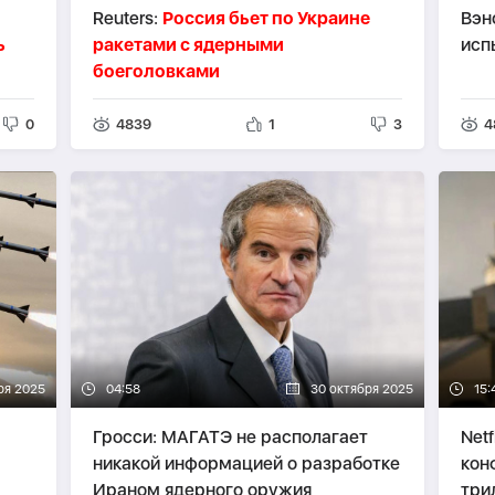
Reuters:
Россия бьет по Украине
Вэн
ь
ракетами с ядерными
исп
боеголовками
0
4839
1
3
4
ря 2025
04:58
30 октября 2025
15:
Гросси: МАГАТЭ не располагает
Netf
никакой информацией о разработке
кон
Ираном ядерного оружия
три