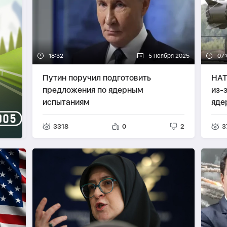
18:32
5 ноября 2025
07:
Путин поручил подготовить
НАТ
предложения по ядерным
из-
испытаниям
яде
3318
0
2
3