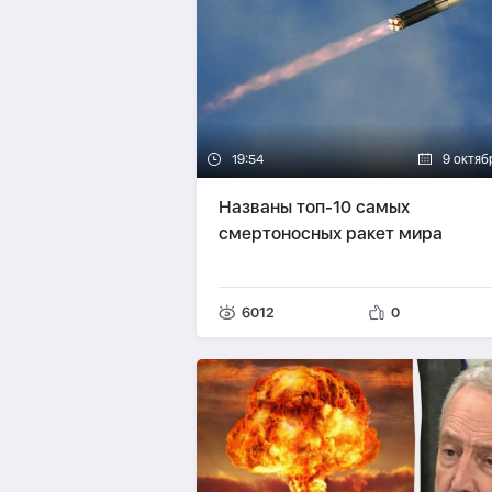
19:54
9 октяб
Названы топ-10 самых
смертоносных ракет мира
6012
0