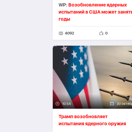
WP:
Возобновление ядерных
испытаний в США может занят
годы
4092
0
10:54
30 октяб
Трамп возобновляет
испытания ядерного оружия