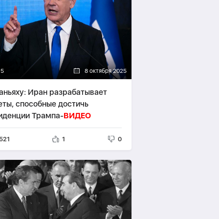
15
8 октября 2025
аньяху: Иран разрабатывает
еты, способные достичь
иденции Трампа-
ВИДЕО
521
1
0