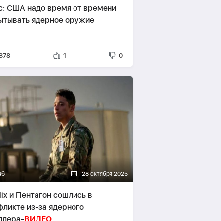
с: США надо время от времени
ытывать ядерное оружие
878
1
0
46
28 октября 2025
lix и Пентагон сошлись в
фликте из-за ядерного
ллера-
ВИДЕО