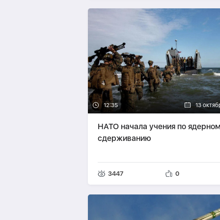
12:35
13 октяб
НАТО начала учения по ядерно
сдерживанию
3447
0