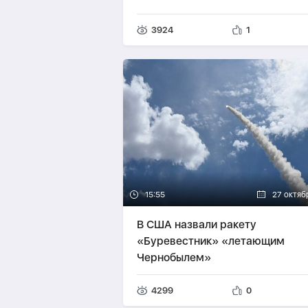
3924
1
15:55
27 октяб
В США назвали ракету
«Буревестник» «летающим
Чернобылем»
4299
0