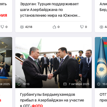
лять
Эрдоган: Турция поддерживает
Али
шаги Азербайджана по
Бер
НИЯ
установлению мира на Южном
Кавказе -
ЗАЯВЛЕНИЯ
0
4218
0
0
4
ря 2025
10:13
7 октября 2025
15:
в
Гурбангулы Бердымухамедов
ОТГ
в
прибыл в Азербайджан на участие
пре
в ОТГ-
ФОТО