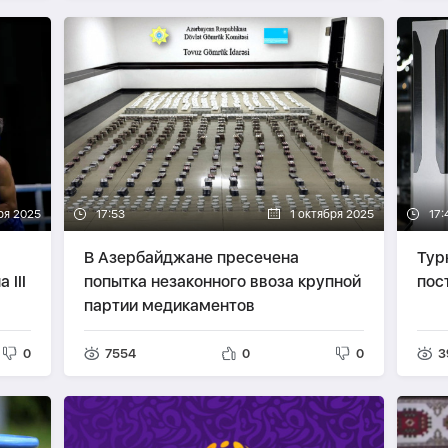
ря 2025
17:53
1 октября 2025
17:
В Азербайджане пресечена
Тур
 III
попытка незаконного ввоза крупной
пос
партии медикаментов
0
7554
0
0
3