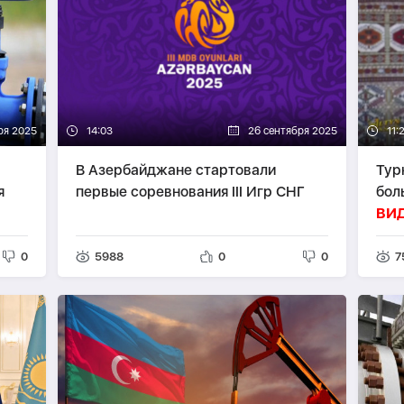
ря 2025
14:03
26 сентября 2025
11:
В Азербайджане стартовали
Тур
я
первые соревнования III Игр СНГ
бол
ВИ
0
5988
0
0
7