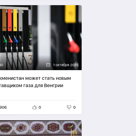
40
1 октября 2025
кменистан может стать новым
тавщиком газа для Венгрии
906
0
0