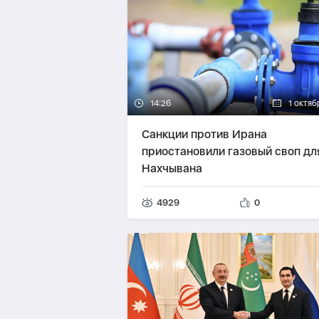
14:26
1 октяб
Санкции против Ирана
приостановили газовый своп дл
Нахчывана
4929
0