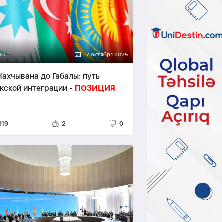
30
7 октября 2025
Нахчывана до Габалы: путь
кской интеграции -
ПОЗИЦИЯ
119
2
0