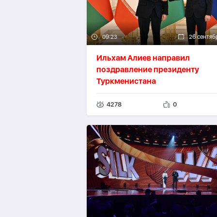
09:23
26 сентяб
Ильхам Алиев направил
поздравление президенту
Туркменистана
4278
0