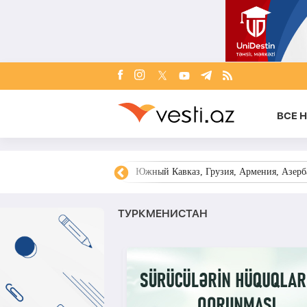
ВСЕ 
овости Азербайджана
Южный Кавказ, Грузия, Армения, Азерба
ТУРКМЕНИСТАН