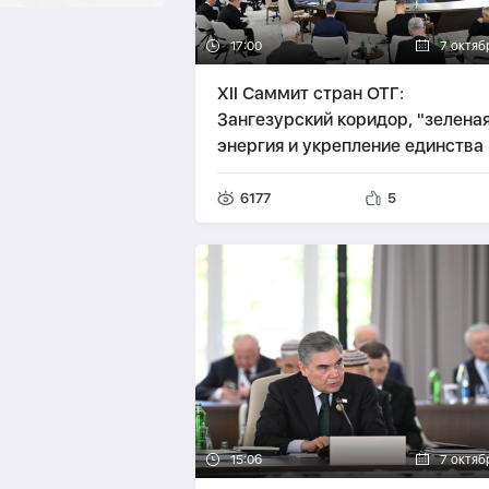
17:00
7 октяб
XII Саммит стран ОТГ:
Зангезурский коридор, "зелена
энергия и укрепление единства 
ИТОГИ
6177
5
15:06
7 октяб