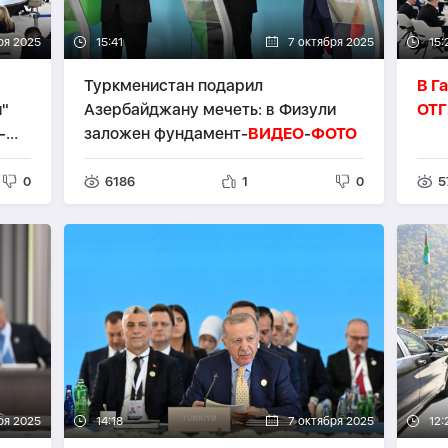
ря 2025
15:41
7 октября 2025
15:
Туркменистан подарил
В Г
я"
Азербайджану мечеть: в Физули
ОТГ
-
заложен фундамент-
ВИДЕО
-
ФОТО
0
6186
1
0
5
ря 2025
14:18
7 октября 2025
12: