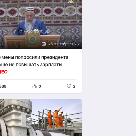
23
26 сентября 2025
кмены попросили президента
ьше не повышать зарплаты-
ДЕО
569
0
2