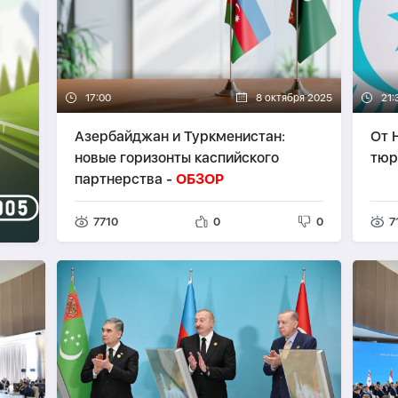
17:00
8 октября 2025
21:
Азербайджан и Туркменистан:
От 
новые горизонты каспийского
тюр
партнерства -
ОБЗОР
7710
0
0
7