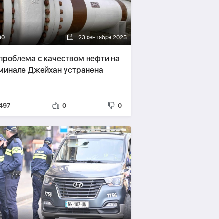
30
23 сентября 2025
 проблема с качеством нефти на
минале Джейхан устранена
497
0
0