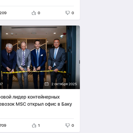
209
0
0
37
2 октября 2025
овой лидер контейнерных
евозок MSC открыл офис в Баку
709
1
0