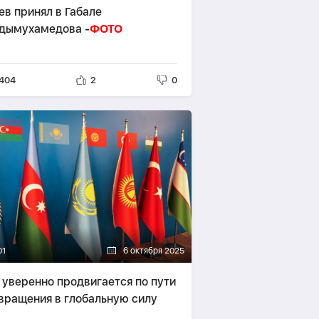
ев принял в Габале
дымухамедова -
ФОТО
404
2
0
01
6 октября 2025
 уверенно продвигается по пути
вращения в глобальную силу