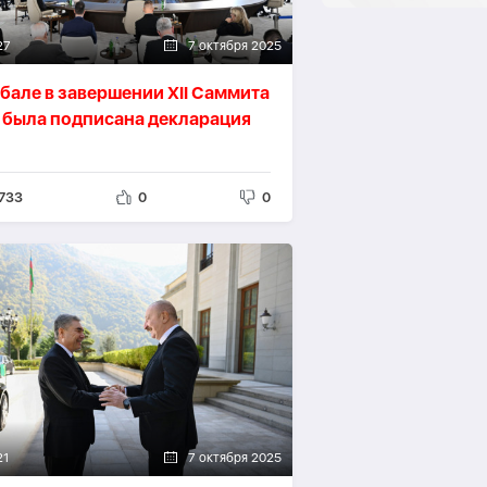
27
7 октября 2025
абале в завершении XII Саммита
 была подписана декларация
733
0
0
21
7 октября 2025