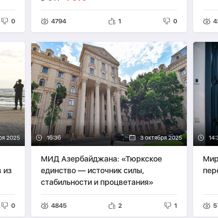
0
4794
1
0
4
ря 2025
16:36
3 октября 2025
14:
МИД Азербайджана: «Тюркское
Мир
 из
единство — источник силы,
пер
стабильности и процветания»
0
4845
2
1
5