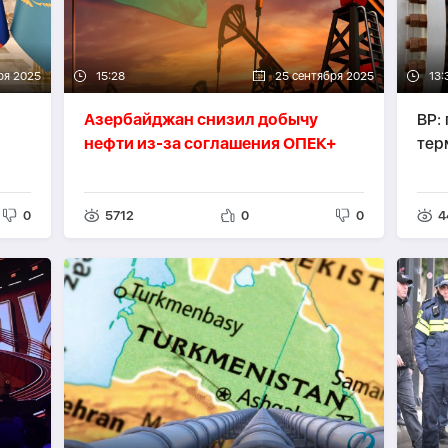
ря 2025
15:28
25 сентября 2025
13:
Азербайджан снизил добычу
BP:
нефти из-за соглашения ОПЕК+
тер
0
5712
0
0
4