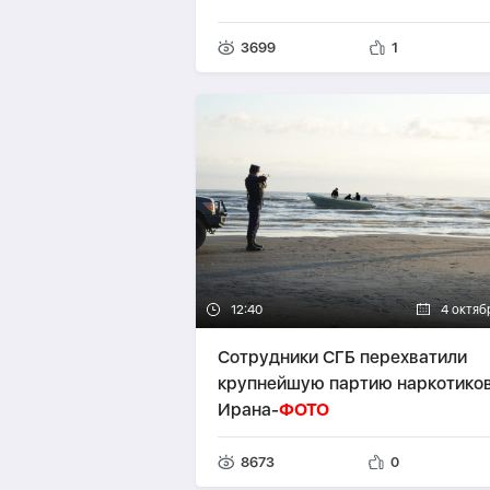
3699
1
12:40
4 октяб
Сотрудники СГБ перехватили
крупнейшую партию наркотиков
Ирана-
ФОТО
8673
0