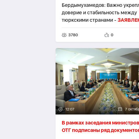
Бердымухамедов: Важно укреп
доверие и стабильность между
тюркскими странами -
ЗАЯВЛЕ
3780
0
12:07
7 октяб
В рамках заседания министро
ОТГ подписаны ряд документо