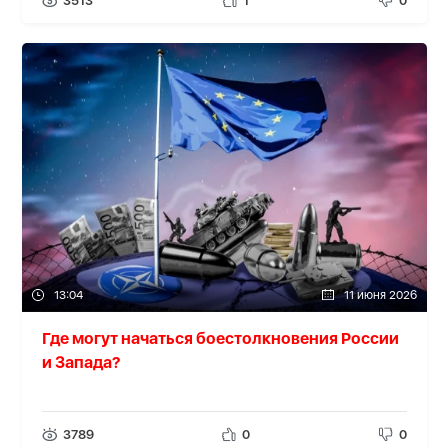
3513
1
0
13:04
11 июня 2026
Где могут начаться боестолкновения России
и Запада?
3789
0
0