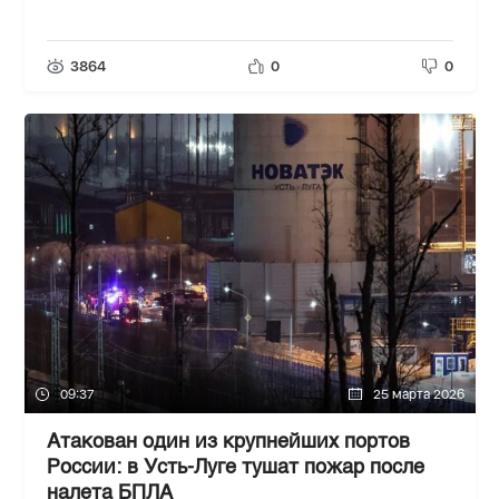
3864
0
0
09:37
25 марта 2026
Атакован один из крупнейших портов
России: в Усть-Луге тушат пожар после
налета БПЛА