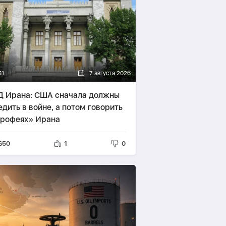
51
7 августа 2026
 Ирана: США сначала должны
едить в войне, а потом говорить
трофеях» Ирана
650
1
0