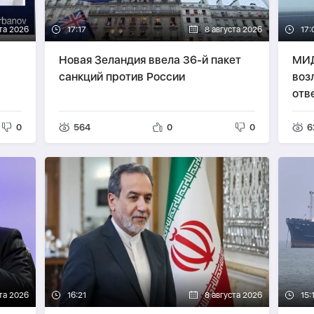
та 2026
17:17
8 августа 2026
17:
Новая Зеландия ввела 36-й пакет
МИД
санкций против России
воз
отв
0
564
0
0
6
та 2026
16:21
8 августа 2026
15: