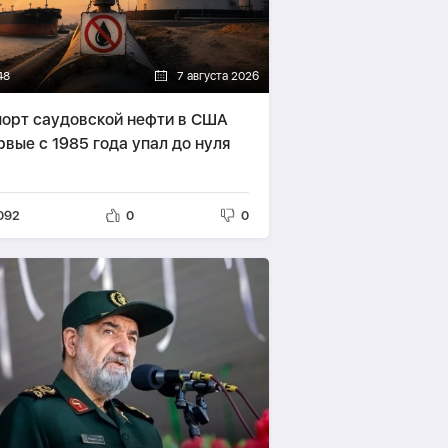
48
7 августа 2026
орт саудовской нефти в США
рвые с 1985 года упал до нуля
092
0
0