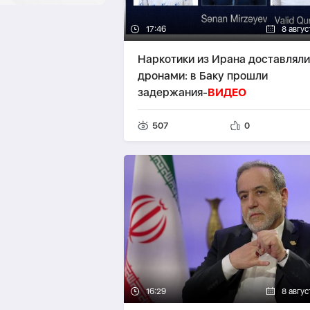
17:46
8 авгус
Наркотики из Ирана доставляли
дронами: в Баку прошли
задержания-
ВИДЕО
507
0
16:29
8 авгус