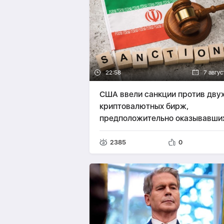
22:58
7 авгус
США ввели санкции против дву
криптовалютных бирж,
предположительно оказывавши
финансовую помощь Ирану
2385
0