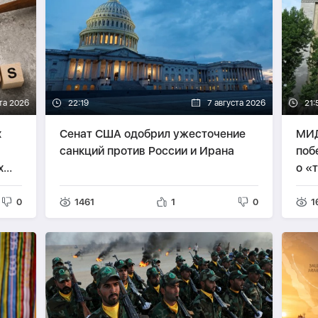
та 2026
22:19
7 августа 2026
21:
х
Сенат США одобрил ужесточение
МИД
санкций против России и Ирана
поб
х
о «
0
1461
1
0
1