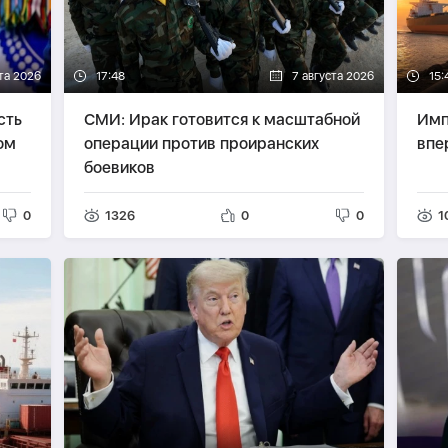
та 2026
17:48
7 августа 2026
15:
сть
СМИ: Ирак готовится к масштабной
Имп
ом
операции против проиранских
впе
боевиков
0
1326
0
0
1