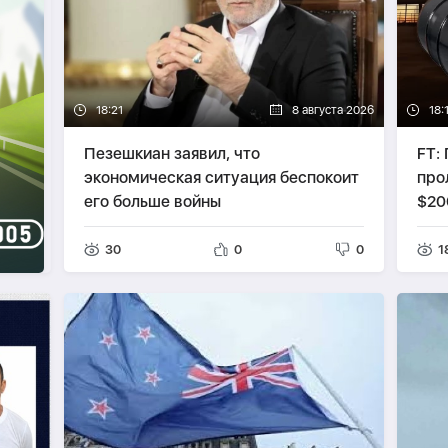
18:21
8 августа 2026
18:
Пезешкиан заявил, что
FT:
экономическая ситуация беспокоит
про
его больше войны
$20
30
0
0
1