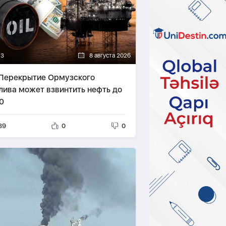
13
8 августа 2026
 Перекрытие Ормузского
лива может взвинтить нефть до
0
89
0
0