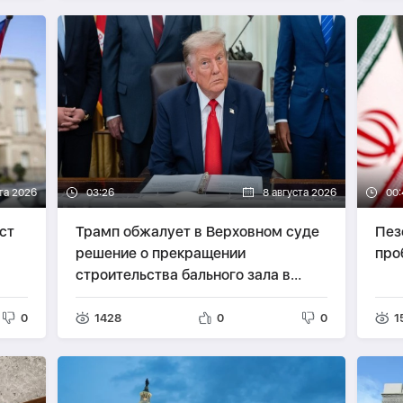
та 2026
03:26
8 августа 2026
00:
ст
Трамп обжалует в Верховном суде
Пез
решение о прекращении
про
строительства бального зала в
Белом доме
0
1428
0
0
1