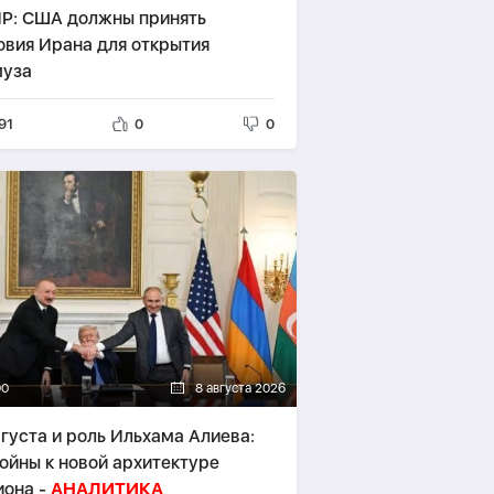
Р: США должны принять
овия Ирана для открытия
уза
91
0
0
00
8 августа 2026
вгуста и роль Ильхама Алиева:
войны к новой архитектуре
иона -
АНАЛИТИКА