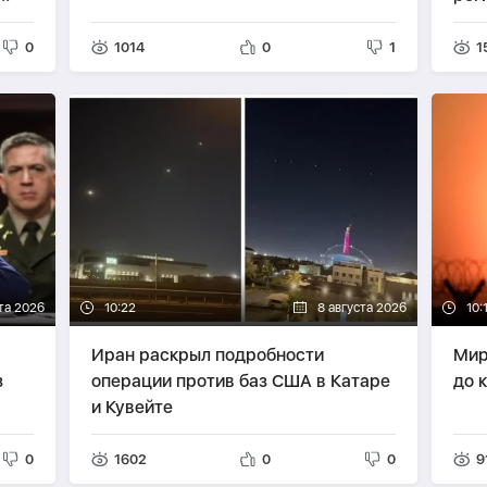
ЗЕР
0
1014
0
1
1
та 2026
10:22
8 августа 2026
10:
Иран раскрыл подробности
Мир
з
операции против баз США в Катаре
до 
и Кувейте
0
1602
0
0
9