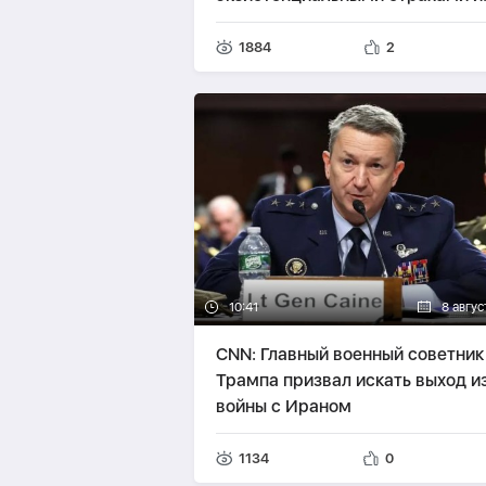
прагматичными интересами -
А
АЛЛАХВЕРАНОВ
1884
2
10:41
8 авгус
CNN: Главный военный советник
Трампа призвал искать выход и
войны с Ираном
1134
0