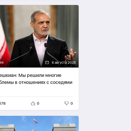
44
8 августа 2026
ешкиан: Мы решили многие
блемы в отношениях с соседями
578
0
0