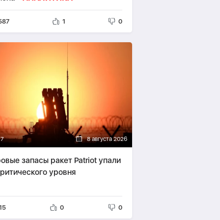
587
1
0
17
8 августа 2026
овые запасы ракет Patriot упали
критического уровня
15
0
0