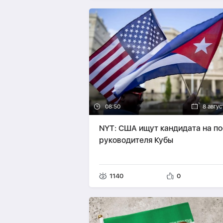
08:50
8 авгус
NYT: США ищут кандидата на по
руководителя Кубы
1140
0