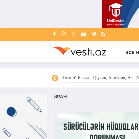
ВСЕ 
овости Азербайджана
Южный Кавказ, Грузия, Армения, Азерба
ИРАН