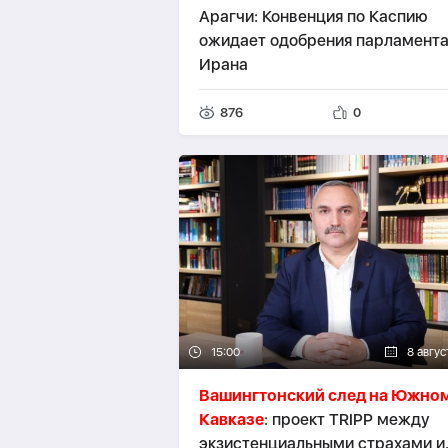
Арагчи: Конвенция по Каспию
ожидает одобрения парламент
Ирана
876
0
15:00
8 авгус
Вашингтонский след на Южно
Кавказе
: проект TRIPР между
экзистенциальными страхами и