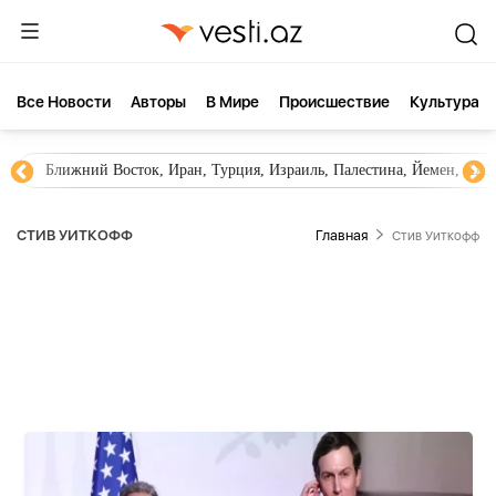
Все Новости
Aвторы
В Мире
Происшествие
Культура
Новости Азербайджана
Южный Кавказ, Грузия, Армения
СТИВ УИТКОФФ
Главная
Стив Уиткофф