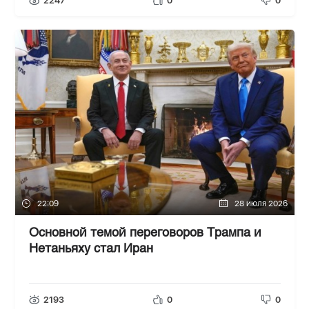
2247
0
0
22:09
28 июля 2026
Основной темой переговоров Трампа и
Нетаньяху стал Иран
2193
0
0