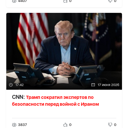
4407
0
0
17:42
17 июня 2026
Трамп сократил экспертов по
CNN:
безопасности перед войной с Ираном
3837
0
0