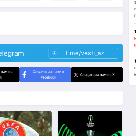
elegram
t.me/vesti_az
 нами в
Следите за нами в
Следите за нами в X
ok
Facebook