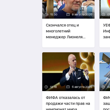
15:30
8 августа 2026
0
Скончался отец и
УЕФ
многолетний
Инф
менеджер Лионеля
зан
Месси
пр
12:18
6 августа 2026
0
ФИФА отказалась от
ФИФ
продажи части прав на
защ
чемпионат мира
пос