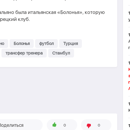
льяно была итальянская «Болонья», которую
урецкий клуб.
но
Болонья
футбол
Турция
трансфер тренера
Стамбул
Поделиться
0
0