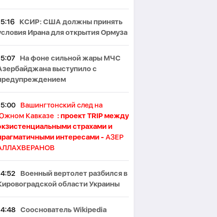
15:16
КСИР: США должны принять
условия Ирана для открытия Ормуза
15:07
На фоне сильной жары МЧС
Азербайджана выступило с
предупреждением
15:00
Вашингтонский след на
Южном Кавказе
: проект TRIP между
экзистенциальными страхами и
прагматичными интересами -
АЗЕР
АЛЛАХВЕРАНОВ
14:52
Военный вертолет разбился в
Кировоградской области Украины
14:48
Сооснователь Wikipedia