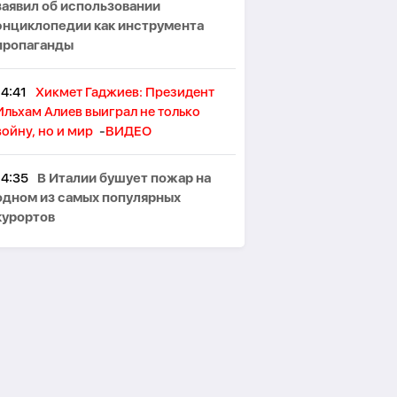
заявил об использовании
энциклопедии как инструмента
пропаганды
14:41
Хикмет Гаджиев: Президент
Ильхам Алиев выиграл не только
войну, но и мир
-
ВИДЕО
14:35
В Италии бушует пожар на
одном из самых популярных
курортов
14:26
В Германии началась
многотысячная акция против
правительства Мерца
14:19
ЕС нарастил импорт
российского СПГ вопреки планам
отказаться от него