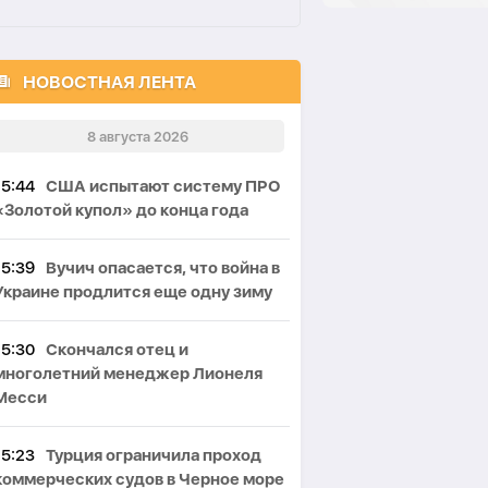
НОВОСТНАЯ ЛЕНТА
8 августа 2026
15:44
США испытают систему ПРО
«Золотой купол» до конца года
15:39
Вучич опасается, что война в
Украине продлится еще одну зиму
15:30
Скончался отец и
многолетний менеджер Лионеля
Месси
15:23
Турция ограничила проход
коммерческих судов в Черное море