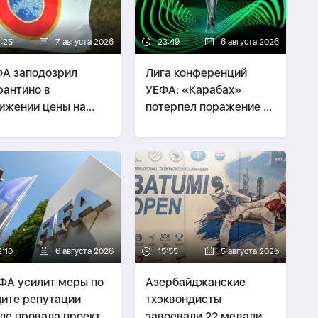
1:25
7 августа 2026
23:49
6 августа 2026
А заподозрил
Лига конференций
антино в
УЕФА: «Карабах»
ижении цены на
потерпел поражение в
ава ЧМ
гостях
2:10
6 августа 2026
15:55
5 августа 2026
А усилит меры по
Азербайджанские
ите репутации
тхэквондисты
ле провала проекта
завоевали 22 медали