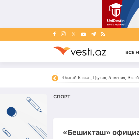
ВСЕ 
овости Азербайджана
Южный Кавказ, Грузия, Армения, Азерба
СПОРТ
«Бешикташ» официа