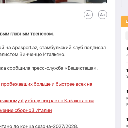
вым главным тренером.
й на Apasport.az, стамбульский клуб подписал
иалистом Винченцо Итальяно.
ика сообщила пресс-служба «Бешикташа».
 пробежавших больше и быстрее всех на
ляжному футболу сыграет с Казахстаном
жение сборной Италии
итано до конца сезона-2027/2028.