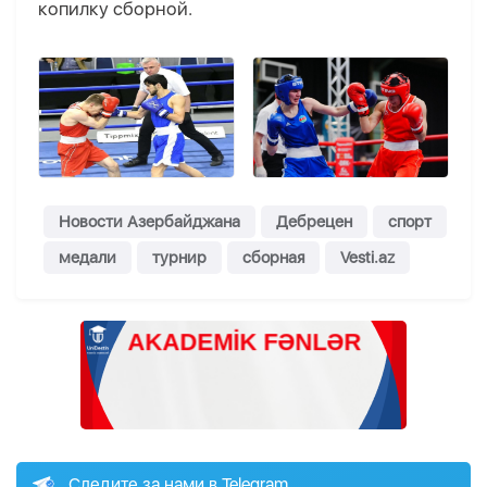
копилку сборной.
Новости Азербайджана
Дебрецен
спорт
медали
турнир
сборная
Vesti.az
Следите за нами в Telegram