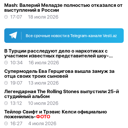
Mash: Валерий Меладзе полностью отказался от
выступлений в России
17:07
18 июля 2026
Все срочные новости в Telegram-канале Vesti.az
В Турции расследуют дело о наркотиках с
участием известных представителей шоу-
бизнеса
10:34
16 июля 2026
Супермодель Ева Герцигова вышла замуж за
отца своих троих сыновей
19:07
13 июля 2026
Легендарная The Rolling Stones выпустили 25-й
студийный альбом
13:12
10 июля 2026
Тейлор Свифт и Трэвис Келси официально
поженились-
ФОТО
16:27
4 июля 2026